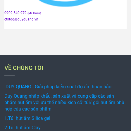
0909.540.979
(Mr. Huân)
ctktdq
@duyquang.vn
VỀ CHÚNG TÔI
DUY QUANG - Giải pháp kiểm soát độ ẩm hoàn hảo.
Duy Quang nhập khẩu, sản xuất và cung cấp các sản
phẩm hút ẩm với ưu thế nhiều kích cỡ túi/ gói hút ẩm phù
hợp của các sản phẩm:
1.Túi hút ẩm Silica gel
2.Túi hút ẩm Clay