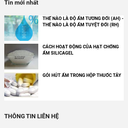
Tin mới nhất
THẾ NÀO LÀ ĐỘ ẨM TƯƠNG ĐỐI (AH) -
THẾ NÀO LÀ ĐỘ ẨM TUYỆT ĐỐI (RH)
CÁCH HOẠT ĐỘNG CỦA HẠT CHỐNG
ẨM SILICAGEL
GÓI HÚT ẨM TRONG HỘP THUỐC TÂY
THÔNG TIN LIÊN HỆ