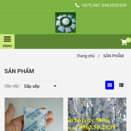
HOTLINE:
0963502939
0
Trang chủ
/
SẢN PHẨM
SẢN PHẨM
Sắp xếp: