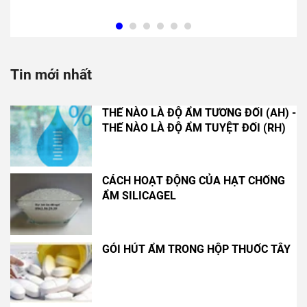
Tin mới nhất
THẾ NÀO LÀ ĐỘ ẨM TƯƠNG ĐỐI (AH) -
THẾ NÀO LÀ ĐỘ ẨM TUYỆT ĐỐI (RH)
CÁCH HOẠT ĐỘNG CỦA HẠT CHỐNG
ẨM SILICAGEL
GÓI HÚT ẨM TRONG HỘP THUỐC TÂY