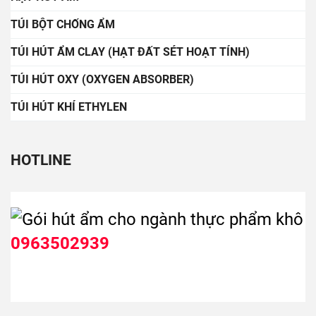
TÚI BỘT CHỐNG ẨM
TÚI HÚT ẨM CLAY (HẠT ĐẤT SÉT HOẠT TÍNH)
TÚI HÚT OXY (OXYGEN ABSORBER)
TÚI HÚT KHÍ ETHYLEN
HOTLINE
0963502939