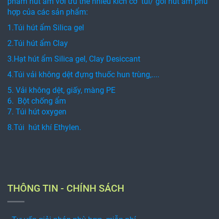
phẩm hút ẩm với ưu thế nhiều kích cỡ túi/ gói hút ẩm phù
hợp của các sản phẩm:
1.Túi hút ẩm Silica gel
2.Túi hút ẩm Clay
3.Hạt hút ẩm Silica gel, Clay Desiccant
4.Túi vải không dệt đựng thuốc hun trùng,....
5. Vải không dệt, giấy, màng PE
6. Bột chống ẩm
7. Túi hút oxygen
8.Túi hút khí Ethylen.
THÔNG TIN - CHÍNH SÁCH