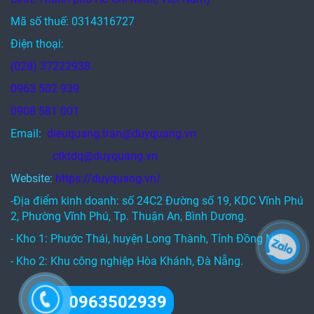
Mã số thuế: 0314316727
Điện thoại:
(028) 37222938
0963 502 939
0908 581 001
Email:
dieuquang.tran@duyquang.vn
ctktdq@duyquang.vn
Website:
https://duyquang.vn/
-Địa điểm kinh doanh: số 24C2 Đường số 19, KDC Vĩnh Phú
2, Phường Vĩnh Phú, Tp. Thuận An, Bình Dương.
- Kho 1: Phước Thái, huyện Long Thành, Tỉnh Đồng Nai
- Kho 2: Khu công nghiệp Hòa Khánh, Đà Nẵng.
0963502939