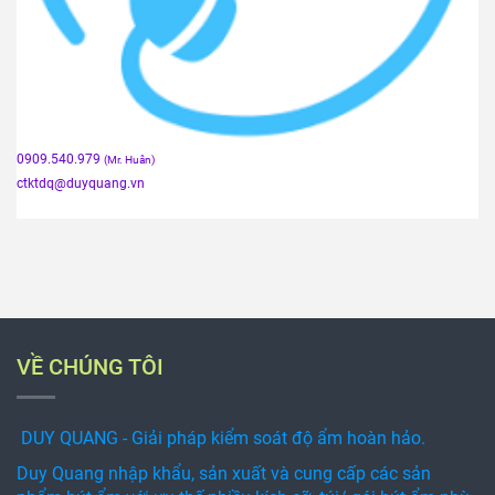
0909.540.979
(Mr. Huân)
ctktdq
@duyquang.vn
VỀ CHÚNG TÔI
DUY QUANG - Giải pháp kiểm soát độ ẩm hoàn hảo.
Duy Quang nhập khẩu, sản xuất và cung cấp các sản