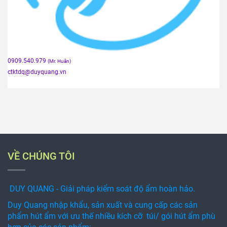
0909.540.979
(Mr. Huân)
ctktdq
@duyquang.vn
VỀ CHÚNG TÔI
DUY QUANG - Giải pháp kiểm soát độ ẩm hoàn hảo.
Duy Quang nhập khẩu, sản xuất và cung cấp các sản
phẩm hút ẩm với ưu thế nhiều kích cỡ túi/ gói hút ẩm phù