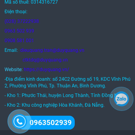
Mã số thuế: 0314316727
Điện thoại:
(028) 37222938
0963 502 939
0908 581 001
Email:
dieuquang.tran@duyquang.vn
ctktdq@duyquang.vn
Website:
https://duyquang.vn/
-Địa điểm kinh doanh: số 24C2 Đường số 19, KDC Vĩnh Phú
2, Phường Vĩnh Phú, Tp. Thuận An, Bình Dương.
- Kho 1: Phước Thái, huyện Long Thành, Tỉnh Đồng Nai
- Kho 2: Khu công nghiệp Hòa Khánh, Đà Nẵng.
0963502939