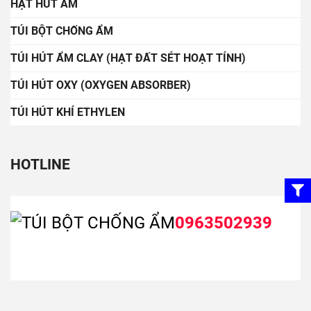
HẠT HÚT ẨM
TÚI BỘT CHỐNG ẨM
TÚI HÚT ẨM CLAY (HẠT ĐẤT SÉT HOẠT TÍNH)
TÚI HÚT OXY (OXYGEN ABSORBER)
TÚI HÚT KHÍ ETHYLEN
HOTLINE
0963502939