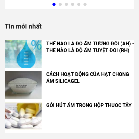
Tin mới nhất
THẾ NÀO LÀ ĐỘ ẨM TƯƠNG ĐỐI (AH) -
THẾ NÀO LÀ ĐỘ ẨM TUYỆT ĐỐI (RH)
CÁCH HOẠT ĐỘNG CỦA HẠT CHỐNG
ẨM SILICAGEL
GÓI HÚT ẨM TRONG HỘP THUỐC TÂY