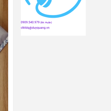
0909.540.979
(Mr. Huân)
ctktdq
@duyquang.vn