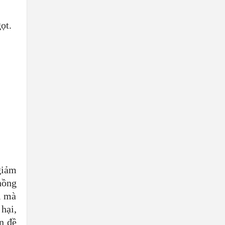
ọt.
giảm
hồng
i mà
hại,
n đề