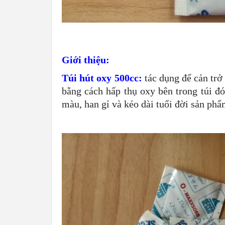
Giới thiệu:
Túi hút oxy 500cc:
tác dụng để cản trở
bằng cách hấp thụ oxy bên trong túi đ
màu, han gỉ và kéo dài tuổi đời sản ph