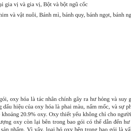
 gia vị và gia vị, Bột và bột ngũ cốc
him và vật nuôi, Bánh mì, bánh quy, bánh ngọt, bánh ng
ói, oxy hóa là tác nhân chính gây ra hư hỏng và suy 
g dấu hiệu của oxy hóa là phai màu, nấm mốc, và sự p
có khoảng 20.9% oxy. Oxy thiết yếu không chỉ cho ngườ
ượng oxy còn lại bên trong bao gói có thể dẫn đến hư 
 sản phẩm. Vì vậy, loại bỏ oxy bên trong bao gói là vấ