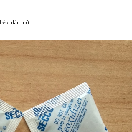
 béo, dầu mỡ