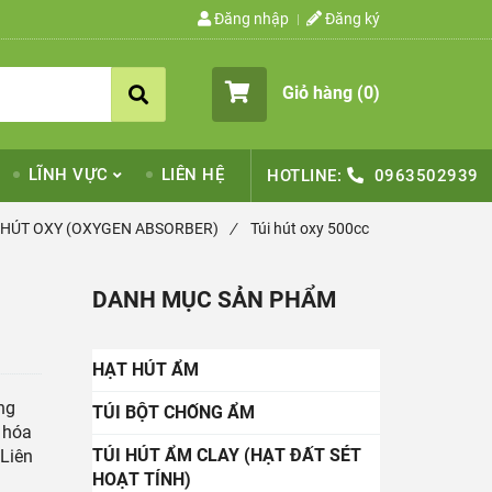
Đăng nhập
Đăng ký
Giỏ hàng (
0
)
LĨNH VỰC
LIÊN HỆ
HOTLINE:
0963502939
 HÚT OXY (OXYGEN ABSORBER)
/
Túi hút oxy 500cc
DANH MỤC SẢN PHẨM
HẠT HÚT ẨM
ng
TÚI BỘT CHỐNG ẨM
 hóa
TÚI HÚT ẨM CLAY (HẠT ĐẤT SÉT
 Liên
HOẠT TÍNH)