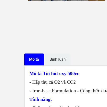
Mô tả
Bình luận
Mô tả Túi hút oxy 500cc
- Hấp thụ cả O2 và CO2
- Iron-base Formulation - Công thức dựa
Tính năng: