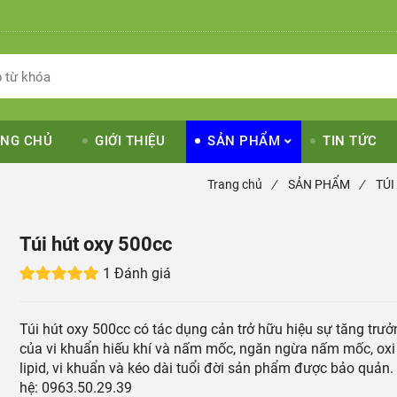
NG CHỦ
GIỚI THIỆU
SẢN PHẨM
TIN TỨC
Trang chủ
/
SẢN PHẨM
/
TÚI
Túi hút oxy 500cc
1 Đánh giá
Túi hút oxy 500cc có tác dụng cản trở hữu hiệu sự tăng trưở
của vi khuẩn hiếu khí và nấm mốc, ngăn ngừa nấm mốc, oxi
lipid, vi khuẩn và kéo dài tuổi đời sản phẩm được bảo quản.
hệ: 0963.50.29.39