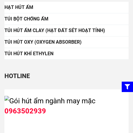
HẠT HÚT ẨM
TÚI BỘT CHỐNG ẨM
TÚI HÚT ẨM CLAY (HẠT ĐẤT SÉT HOẠT TÍNH)
TÚI HÚT OXY (OXYGEN ABSORBER)
TÚI HÚT KHÍ ETHYLEN
HOTLINE
0963502939