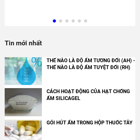
Tin mới nhất
THẾ NÀO LÀ ĐỘ ẨM TƯƠNG ĐỐI (AH) -
THẾ NÀO LÀ ĐỘ ẨM TUYỆT ĐỐI (RH)
CÁCH HOẠT ĐỘNG CỦA HẠT CHỐNG
ẨM SILICAGEL
GÓI HÚT ẨM TRONG HỘP THUỐC TÂY