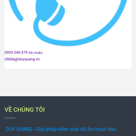
0909.540.979
(Mr. Huân)
ctktdq
@duyquang.vn
VỀ CHÚNG TÔI
DUY QUANG - Giải pháp kiểm soát độ ẩm hoàn hảo.