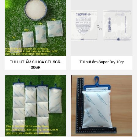
TÚI HÚT ẨM SILICA GEL 5GR-
Túi hút ẩm Super Dry 10gr
30GR