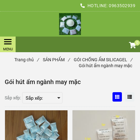
HOTLINE:
0963502939
0
Trang chủ
/
SẢN PHẨM
/
GÓI CHỐNG ẨM SILICAGEL
/
Gói hút ẩm ngành may mặc
Gói hút ẩm ngành may mặc
Sắp xếp: