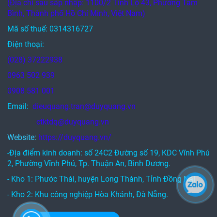
(Địa chỉ sau sáp nhập: 1100/2 Tỉnh Lộ 43, Phường Tam
Bình, Thành phố Hồ Chí Minh, Việt Nam)
Mã số thuế: 0314316727
Điện thoại:
(028) 37222938
0963 502 939
0908 581 001
Email:
dieuquang.tran@duyquang.vn
ctktdq@duyquang.vn
Website:
https://duyquang.vn/
-Địa điểm kinh doanh: số 24C2 Đường số 19, KDC Vĩnh Phú
2, Phường Vĩnh Phú, Tp. Thuận An, Bình Dương.
- Kho 1: Phước Thái, huyện Long Thành, Tỉnh Đồng Nai
- Kho 2: Khu công nghiệp Hòa Khánh, Đà Nẵng.