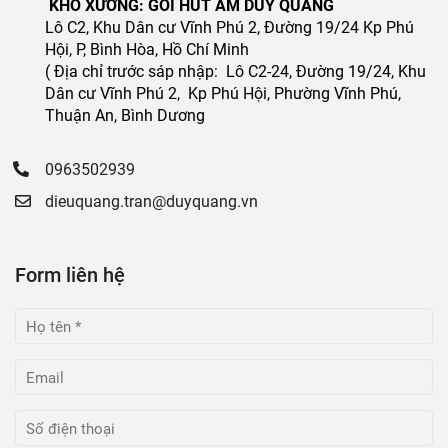
KHO XƯỞNG: GÓI HÚT ẨM DUY QUANG
Lô C2, Khu Dân cư Vĩnh Phú 2, Đường 19/24 Kp Phú
Hội, P, Bình Hòa, Hồ Chí Minh
( Địa chỉ trước sáp nhập: Lô C2-24, Đường 19/24, Khu
Dân cư Vĩnh Phú 2, Kp Phú Hội, Phường Vĩnh Phú,
Thuận An, Bình Dương
0963502939
dieuquang.tran@duyquang.vn
Form liên hệ