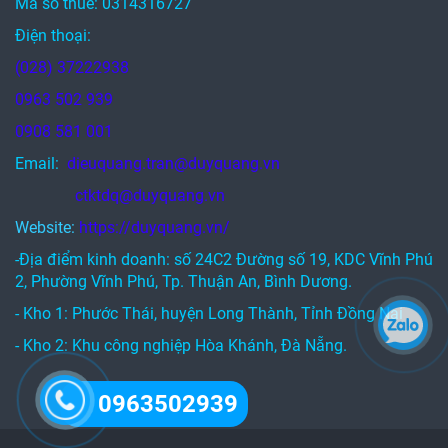
Mã số thuế: 0314316727
Điện thoại:
(028) 37222938
0963 502 939
0908 581 001
Email:
dieuquang.tran@duyquang.vn
ctktdq@duyquang.vn
Website:
https://duyquang.vn/
-Địa điểm kinh doanh: số 24C2 Đường số 19, KDC Vĩnh Phú
2, Phường Vĩnh Phú, Tp. Thuận An, Bình Dương.
- Kho 1: Phước Thái, huyện Long Thành, Tỉnh Đồng Nai
- Kho 2: Khu công nghiệp Hòa Khánh, Đà Nẵng.
0963502939