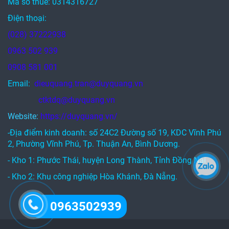
Mã số thuế: 0314316727
Điện thoại:
(028) 37222938
0963 502 939
0908 581 001
Email:
dieuquang.tran@duyquang.vn
ctktdq@duyquang.vn
Website:
https://duyquang.vn/
-Địa điểm kinh doanh: số 24C2 Đường số 19, KDC Vĩnh Phú
2, Phường Vĩnh Phú, Tp. Thuận An, Bình Dương.
- Kho 1: Phước Thái, huyện Long Thành, Tỉnh Đồng Nai
- Kho 2: Khu công nghiệp Hòa Khánh, Đà Nẵng.
0963502939