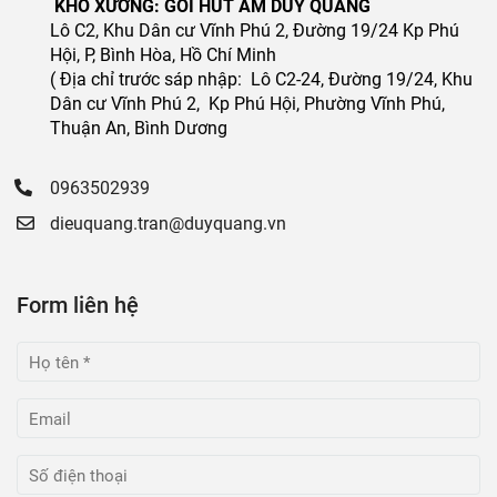
KHO XƯỞNG: GÓI HÚT ẨM DUY QUANG
Lô C2, Khu Dân cư Vĩnh Phú 2, Đường 19/24 Kp Phú
Hội, P, Bình Hòa, Hồ Chí Minh
( Địa chỉ trước sáp nhập: Lô C2-24, Đường 19/24, Khu
Dân cư Vĩnh Phú 2, Kp Phú Hội, Phường Vĩnh Phú,
Thuận An, Bình Dương
0963502939
dieuquang.tran@duyquang.vn
Form liên hệ