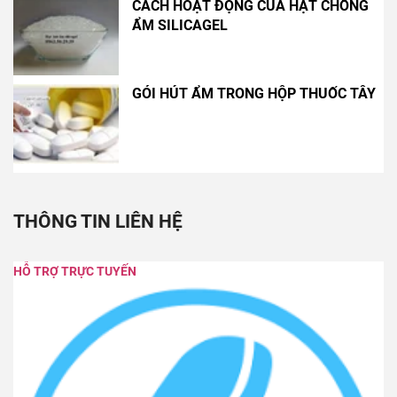
CÁCH HOẠT ĐỘNG CỦA HẠT CHỐNG
ẨM SILICAGEL
GÓI HÚT ẨM TRONG HỘP THUỐC TÂY
THÔNG TIN LIÊN HỆ
HỖ TRỢ TRỰC TUYẾN