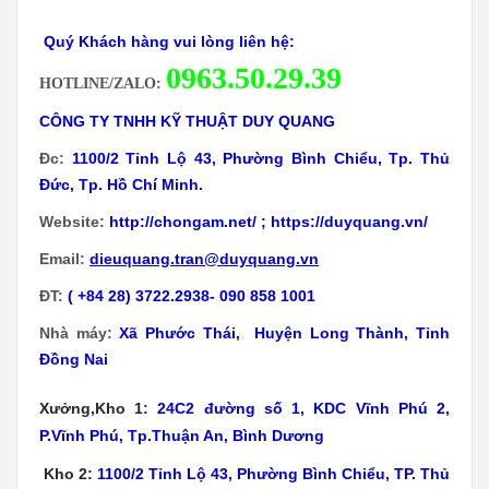
Quý Khách hàng vui lòng liên hệ:
0
963.50.29.39
HOTLINE/ZALO:
CÔNG TY TNHH KỸ THUẬT DUY QUANG
Đc:
1100/2 Tỉnh Lộ 43, Phường Bình Chiểu, Tp. Thủ
Đức, Tp. Hồ Chí Minh.
Website:
http://chongam.net/
;
https://duyquang.vn/
Email:
dieuquang.tran@duyquang.vn
ĐT:
( +84 28) 3722.2938- 090 858 1001
Nhà máy:
Xã
Phước Thái, Huyện Long Thành, Tỉnh
Đồng Nai
Xưởng,Kho 1:
24C2 đường số 1, KDC Vĩnh Phú 2,
P.Vĩnh Phú, Tp.Thuận An, Bình Dương
Kho 2:
1100/2 Tỉnh Lộ 43, Phường Bình Chiểu, TP. Thủ