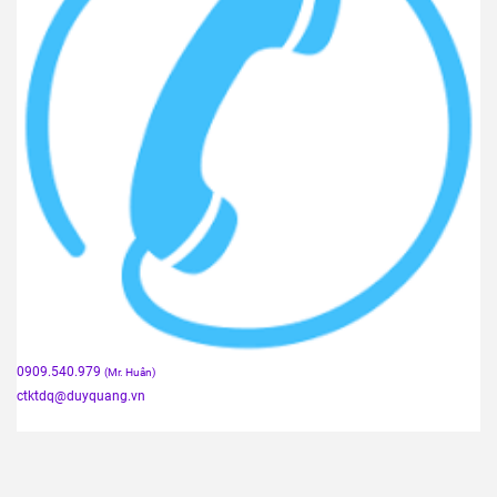
0909.540.979
(Mr. Huân)
ctktdq
@duyquang.vn