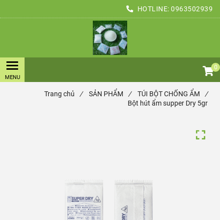
HOTLINE:
0963502939
0
Trang chủ
/
SẢN PHẨM
/
TÚI BỘT CHỐNG ẨM
/
Bột hút ẩm supper Dry 5gr