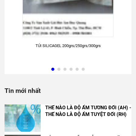
TÚI SILICAGEL 200grs/250grs/300grs
Tin mới nhất
THẾ NÀO LÀ ĐỘ ẨM TƯƠNG ĐỐI (AH) -
THẾ NÀO LÀ ĐỘ ẨM TUYỆT ĐỐI (RH)