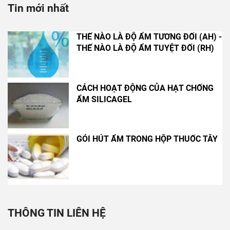
Tin mới nhất
THẾ NÀO LÀ ĐỘ ẨM TƯƠNG ĐỐI (AH) -
THẾ NÀO LÀ ĐỘ ẨM TUYỆT ĐỐI (RH)
CÁCH HOẠT ĐỘNG CỦA HẠT CHỐNG
ẨM SILICAGEL
GÓI HÚT ẨM TRONG HỘP THUỐC TÂY
THÔNG TIN LIÊN HỆ