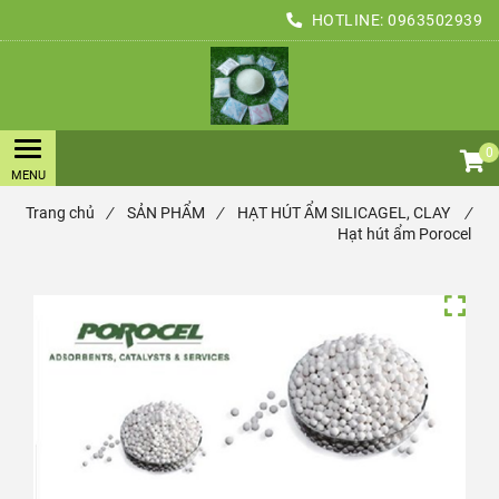
HOTLINE:
0963502939
0
Trang chủ
/
SẢN PHẨM
/
HẠT HÚT ẨM SILICAGEL, CLAY
/
Hạt hút ẩm Porocel