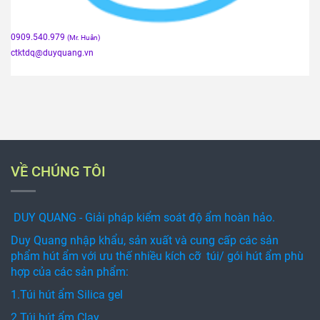
0909.540.979
(Mr. Huân)
ctktdq
@duyquang.vn
VỀ CHÚNG TÔI
DUY QUANG - Giải pháp kiểm soát độ ẩm hoàn hảo.
Duy Quang nhập khẩu, sản xuất và cung cấp các sản
phẩm hút ẩm với ưu thế nhiều kích cỡ túi/ gói hút ẩm phù
hợp của các sản phẩm:
1.Túi hút ẩm Silica gel
2.Túi hút ẩm Clay