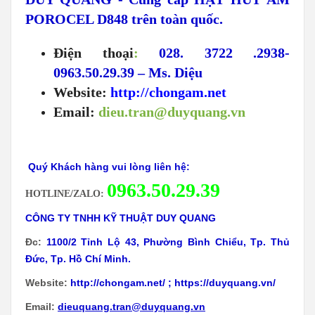
POROCEL D848 trên toàn quốc.
Điện thoại
:
028. 3722 .2938-
0963.50.29.39 – Ms. Diệu
Website:
http://chongam.net
Email:
dieu.tran@duyquang.vn
Quý Khách hàng vui lòng liên hệ:
0
963.50.29.39
HOTLINE/ZALO:
CÔNG TY TNHH KỸ THUẬT DUY QUANG
Đc:
1100/2 Tỉnh Lộ 43, Phường Bình Chiểu, Tp. Thủ
Đức, Tp. Hồ Chí Minh.
Website:
http://chongam.net/
;
https://duyquang.vn/
Email:
dieuquang.tran@duyquang.vn