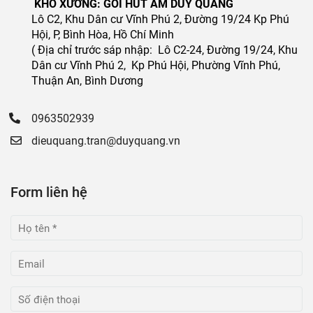
KHO XƯỞNG: GÓI HÚT ẨM DUY QUANG
Lô C2, Khu Dân cư Vĩnh Phú 2, Đường 19/24 Kp Phú
Hội, P, Bình Hòa, Hồ Chí Minh
( Địa chỉ trước sáp nhập: Lô C2-24, Đường 19/24, Khu
Dân cư Vĩnh Phú 2, Kp Phú Hội, Phường Vĩnh Phú,
Thuận An, Bình Dương
0963502939
dieuquang.tran@duyquang.vn
Form liên hệ