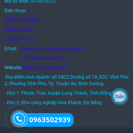
Mã số thuế: 0314316727
Điện thoại:
(028) 37222938
0963 502 939
0908 581 001
Email:
dieuquang.tran@duyquang.vn
ctktdq@duyquang.vn
Website:
https://duyquang.vn/
-Địa điểm kinh doanh: số 24C2 Đường số 19, KDC Vĩnh Phú
2, Phường Vĩnh Phú, Tp. Thuận An, Bình Dương.
- Kho 1: Phước Thái, huyện Long Thành, Tỉnh Đồng Nai
- Kho 2: Khu công nghiệp Hòa Khánh, Đà Nẵng.
0963502939