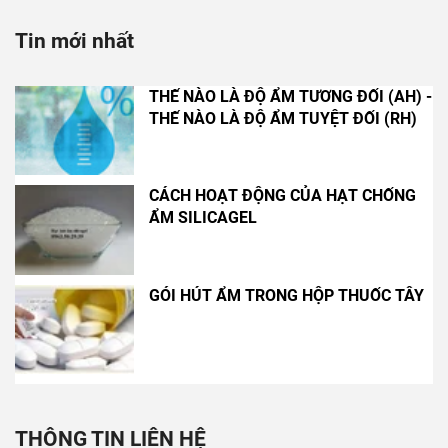
Tin mới nhất
THẾ NÀO LÀ ĐỘ ẨM TƯƠNG ĐỐI (AH) -
THẾ NÀO LÀ ĐỘ ẨM TUYỆT ĐỐI (RH)
CÁCH HOẠT ĐỘNG CỦA HẠT CHỐNG
ẨM SILICAGEL
GÓI HÚT ẨM TRONG HỘP THUỐC TÂY
THÔNG TIN LIÊN HỆ