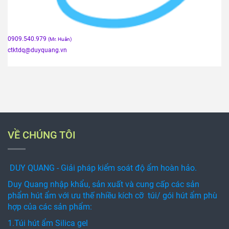
0909.540.979
(Mr. Huân)
ctktdq
@duyquang.vn
VỀ CHÚNG TÔI
DUY QUANG - Giải pháp kiểm soát độ ẩm hoàn hảo.
Duy Quang nhập khẩu, sản xuất và cung cấp các sản
phẩm hút ẩm với ưu thế nhiều kích cỡ túi/ gói hút ẩm phù
hợp của các sản phẩm:
1.Túi hút ẩm Silica gel