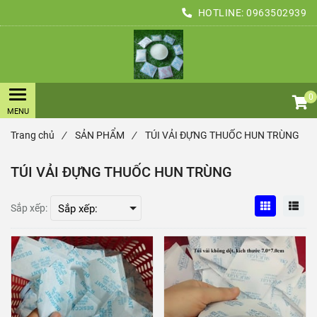
HOTLINE:
0963502939
0
Trang chủ
/
SẢN PHẨM
/
TÚI VẢI ĐỰNG THUỐC HUN TRÙNG
TÚI VẢI ĐỰNG THUỐC HUN TRÙNG
Sắp xếp: