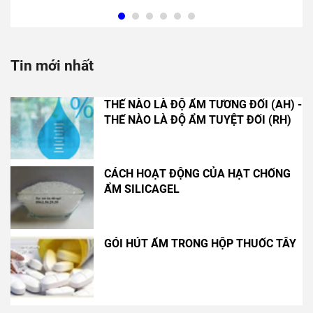
Tin mới nhất
THẾ NÀO LÀ ĐỘ ẨM TƯƠNG ĐỐI (AH) -
THẾ NÀO LÀ ĐỘ ẨM TUYỆT ĐỐI (RH)
CÁCH HOẠT ĐỘNG CỦA HẠT CHỐNG
ẨM SILICAGEL
GÓI HÚT ẨM TRONG HỘP THUỐC TÂY