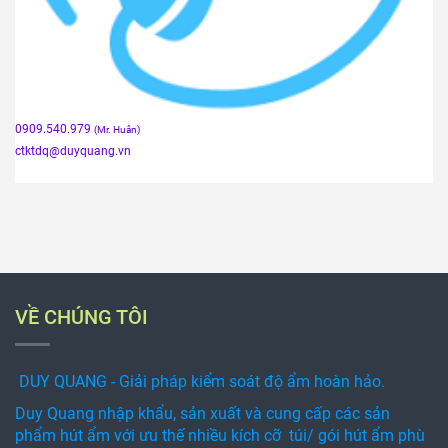
0909.540.979
(Mr. Huân)
ctktdq
@duyquang.vn
VỀ CHÚNG TÔI
DUY QUANG - Giải pháp kiểm soát độ ẩm hoàn hảo.
Duy Quang nhập khẩu, sản xuất và cung cấp các sản
phẩm hút ẩm với ưu thế nhiều kích cỡ túi/ gói hút ẩm phù