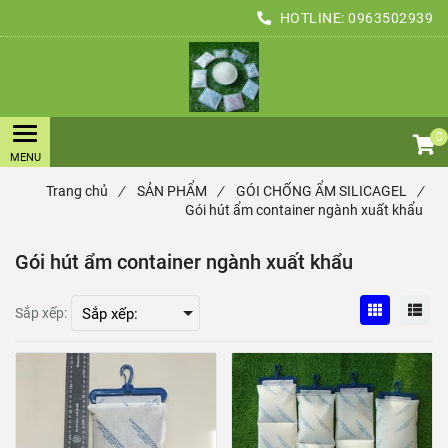
HOTLINE:
0963502939
0
Trang chủ
/
SẢN PHẨM
/
GÓI CHỐNG ẨM SILICAGEL
/
Gói hút ẩm container ngành xuất khẩu
Gói hút ẩm container ngành xuất khẩu
Sắp xếp: