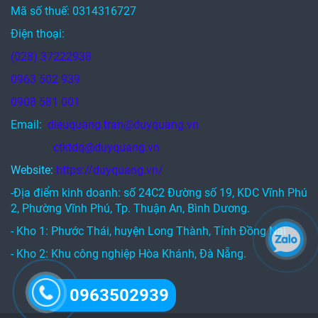
Mã số thuế: 0314316727
Điện thoại:
(028) 37222938
0963 502 939
0908 581 001
Email:
dieuquang.tran@duyquang.vn
ctktdq@duyquang.vn
Website:
https://duyquang.vn/
-Địa điểm kinh doanh: số 24C2 Đường số 19, KDC Vĩnh Phú
2, Phường Vĩnh Phú, Tp. Thuận An, Bình Dương.
- Kho 1: Phước Thái, huyện Long Thành, Tỉnh Đồng Nai
- Kho 2: Khu công nghiệp Hòa Khánh, Đà Nẵng.
0963502939