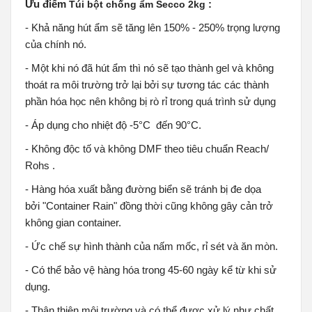
Ưu điểm
:
Túi bột chống ẩm Secco 2kg
- Khả năng hút ẩm sẽ tăng lên 150% - 250% trọng lượng
của chính nó.
- Một khi nó đã hút ẩm thì nó sẽ tạo thành gel và không
thoát ra môi trường trở lại bởi sự tương tác các thành
phần hóa học nên không bị rò rỉ trong quá trình sử dụng
- Áp dụng cho nhiệt độ -5°C đến 90°C.
- Không độc tố và không DMF theo tiêu chuẩn Reach/
Rohs .
- Hàng hóa xuất bằng đường biển sẽ tránh bị đe dọa
bởi "Container Rain" đồng thời cũng không gây cản trở
không gian container.
- Ức chế sự hình thành của nấm mốc, rỉ sét và ăn mòn.
- Có thể bảo vệ hàng hóa trong 45-60 ngày kể từ khi sử
dụng.
- Thân thiện môi trường và có thể được xử lý như chất