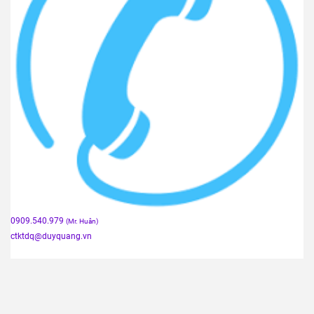
0909.540.979
(Mr. Huân)
ctktdq
@duyquang.vn