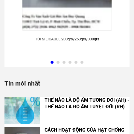
TÚI SILICAGEL 200grs/250grs/300grs
Tin mới nhất
THẾ NÀO LÀ ĐỘ ẨM TƯƠNG ĐỐI (AH) -
THẾ NÀO LÀ ĐỘ ẨM TUYỆT ĐỐI (RH)
CÁCH HOẠT ĐỘNG CỦA HẠT CHỐNG