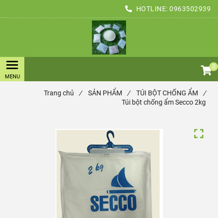
HOTLINE:
0963502939
0
Trang chủ
/
SẢN PHẨM
/
TÚI BỘT CHỐNG ẨM
/
Túi bột chống ẩm Secco 2kg