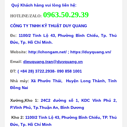
Quý Khách hàng vui lòng liên hệ:
0
963.50.29.39
HOTLINE/ZALO:
CÔNG TY TNHH KỸ THUẬT DUY QUANG
Đc:
1100/2 Tỉnh Lộ 43, Phường Bình Chiểu, Tp. Thủ
Đức, Tp. Hồ Chí Minh.
Website:
http://chongam.net/
;
https://duyquang.vn/
Email:
dieuquang.tran@duyquang.vn
ĐT:
( +84 28) 3722.2938- 090 858 1001
Nhà máy:
Xã
Phước Thái, Huyện Long Thành, Tỉnh
Đồng Nai
Xưởng,Kho 1:
24C2 đường số 1, KDC Vĩnh Phú 2,
P.Vĩnh Phú, Tp.Thuận An, Bình Dương
Kho 2:
1100/2 Tỉnh Lộ 43, Phường Bình Chiểu, TP. Thủ
Đức, Tp. Hồ Chí Minh