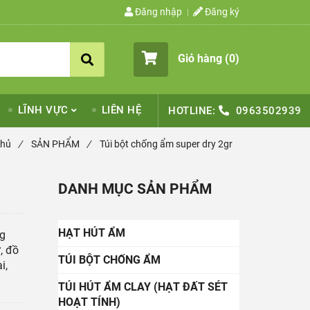
Đăng nhập
Đăng ký
Giỏ hàng (
0
)
LĨNH VỰC
LIÊN HỆ
HOTLINE:
0963502939
chủ
/
SẢN PHẨM
/
Túi bột chống ẩm super dry 2gr
DANH MỤC SẢN PHẨM
HẠT HÚT ẨM
ng
, đồ
TÚI BỘT CHỐNG ẨM
i,
TÚI HÚT ẨM CLAY (HẠT ĐẤT SÉT
HOẠT TÍNH)