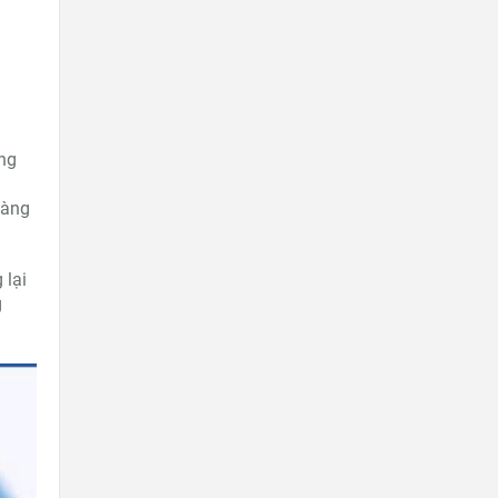
àng
hàng
 lại
g