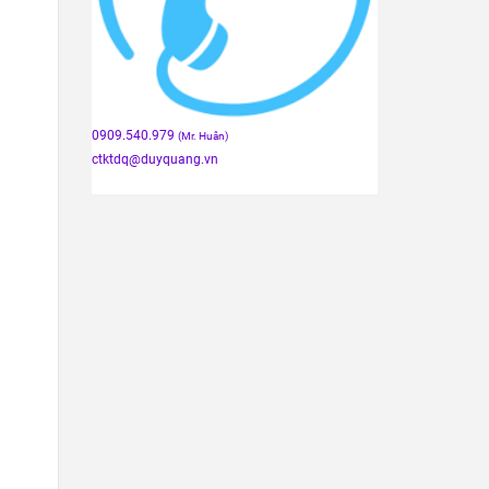
0909.540.979
(Mr. Huân)
ctktdq
@duyquang.vn