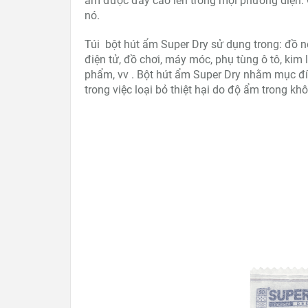
ẩm được đẩy cao lên trong mọi phương diện. 
nó.
Túi bột hút ẩm Super Dry sử dụng trong: đồ n
điện tử, đồ chơi, máy móc, phụ tùng ô tô, kim
phẩm, vv . Bột hút ẩm Super Dry nhằm mục đí
trong việc loại bỏ thiệt hại do độ ẩm trong khô