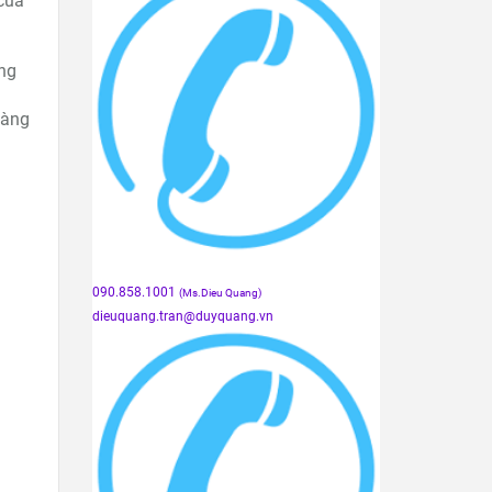
của
àng
hàng
090.858.1001
(Ms.Dieu Quang)
dieuquang.tran@duyquang.vn