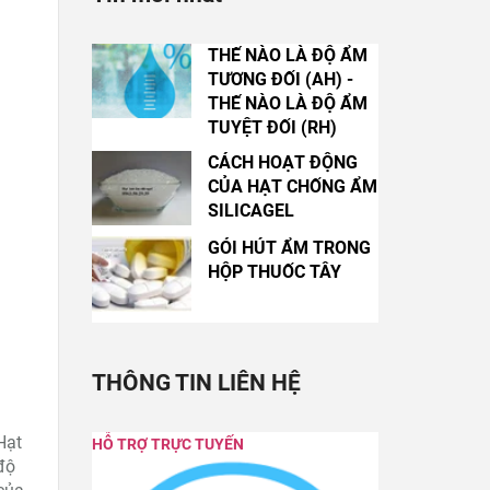
THẾ NÀO LÀ ĐỘ ẨM
TƯƠNG ĐỐI (AH) -
THẾ NÀO LÀ ĐỘ ẨM
TUYỆT ĐỐI (RH)
CÁCH HOẠT ĐỘNG
CỦA HẠT CHỐNG ẨM
SILICAGEL
GÓI HÚT ẨM TRONG
HỘP THUỐC TÂY
THÔNG TIN LIÊN HỆ
Hạt
HỖ TRỢ TRỰC TUYẾN
độ