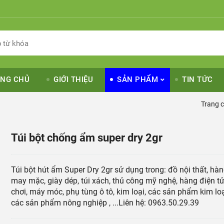
NG CHỦ
GIỚI THIỆU
SẢN PHẨM
TIN TỨC
Trang 
Túi bột chống ẩm super dry 2gr
Túi bột hút ẩm Super Dry 2gr sử dụng trong: đồ nội thất, hà
may mặc, giày dép, túi xách, thủ công mỹ nghệ, hàng điện tử
chơi, máy móc, phụ tùng ô tô, kim loại, các sản phẩm kim loạ
các sản phẩm nông nghiệp , ...Liên hệ: 0963.50.29.39