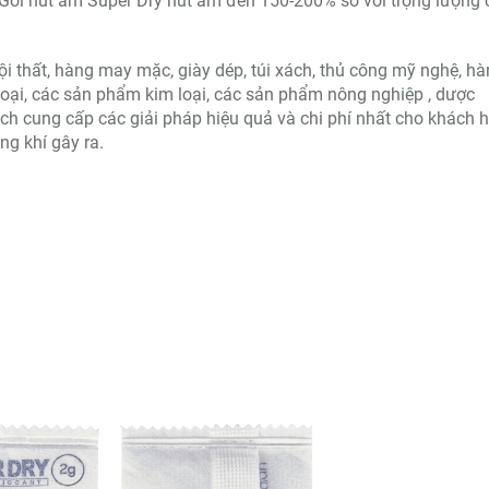
Gói hút ẩm Super Dry hút ẩm đến 150-200% so với trọng lượng 
ội thất, hàng may mặc, giày dép, túi xách, thủ công mỹ nghệ, h
 loại, các sản phẩm kim loại, các sản phẩm nông nghiệp , dược
ch cung cấp các giải pháp hiệu quả và chi phí nhất cho khách 
ng khí gây ra.