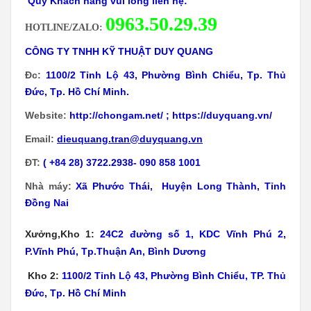
Quý Khách hàng vui lòng liên hệ:
0
963.50.29.39
HOTLINE/ZALO:
CÔNG TY TNHH KỸ THUẬT DUY QUANG
Đc:
1100/2 Tỉnh Lộ 43, Phường Bình Chiểu, Tp. Thủ
Đức, Tp. Hồ Chí Minh.
Website:
http://chongam.net/
;
https://duyquang.vn/
Email:
dieuquang.tran@duyquang.vn
ĐT:
( +84 28) 3722.2938- 090 858 1001
Nhà máy:
Xã
Phước Thái, Huyện Long Thành, Tỉnh
Đồng Nai
Xưởng,Kho 1:
24C2 đường số 1, KDC Vĩnh Phú 2,
P.Vĩnh Phú, Tp.Thuận An, Bình Dương
Kho 2:
1100/2 Tỉnh Lộ 43, Phường Bình Chiểu, TP. Thủ
Đức, Tp. Hồ Chí Minh