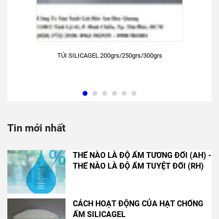
TÚI SILICAGEL 200grs/250grs/300grs
Tin mới nhất
THẾ NÀO LÀ ĐỘ ẨM TƯƠNG ĐỐI (AH) -
THẾ NÀO LÀ ĐỘ ẨM TUYỆT ĐỐI (RH)
CÁCH HOẠT ĐỘNG CỦA HẠT CHỐNG
ẨM SILICAGEL