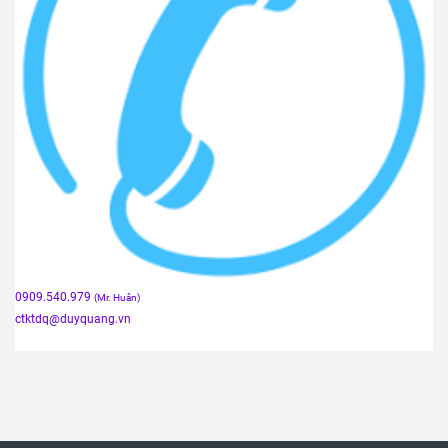
0909.540.979
(Mr. Huân)
ctktdq
@duyquang.vn