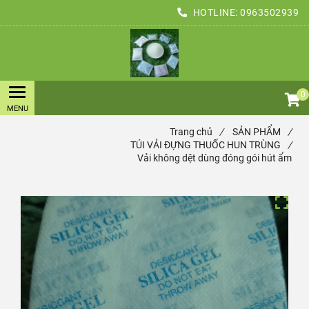
HOTLINE:
0963502939
0
Trang chủ
/
SẢN PHẨM
/
TÚI VẢI ĐỰNG THUỐC HUN TRÙNG
/
Vải không dệt dùng đóng gói hút ẩm