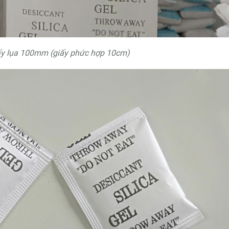
ấy lụa 100mm (giấy phức hợp 10cm)