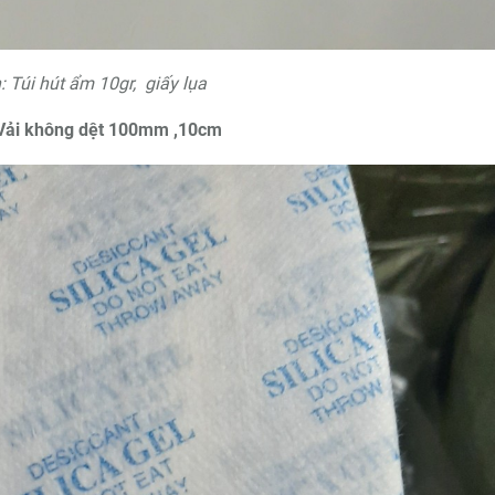
: Túi hút ẩm 10gr, giấy lụa
u: Vải không dệt 100mm ,10cm