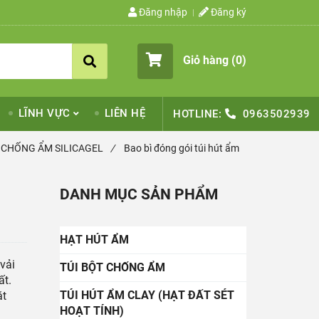
Đăng nhập
Đăng ký
Giỏ hàng (
0
)
LĨNH VỰC
LIÊN HỆ
HOTLINE:
0963502939
 CHỐNG ẨM SILICAGEL
/
Bao bì đóng gói túi hút ẩm
DANH MỤC SẢN PHẨM
HẠT HÚT ẨM
 vải
TÚI BỘT CHỐNG ẨM
ất.
TÚI HÚT ẨM CLAY (HẠT ĐẤT SÉT
ặt
HOẠT TÍNH)