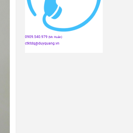
0909.540.979
(Mr. Huân)
ctktdq
@duyquang.vn