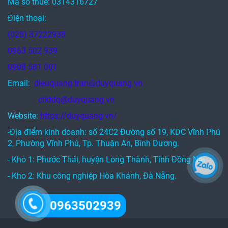
Mã số thuế: 0314316727
Điện thoại:
(028) 37222938
0963 502 939
0908 581 001
Email:
dieuquang.tran@duyquang.vn
ctktdq@duyquang.vn
Website:
https://duyquang.vn/
-Địa điểm kinh doanh: số 24C2 Đường số 19, KDC Vĩnh Phú
2, Phường Vĩnh Phú, Tp. Thuận An, Bình Dương.
- Kho 1: Phước Thái, huyện Long Thành, Tỉnh Đồng Nai
- Kho 2: Khu công nghiệp Hòa Khánh, Đà Nẵng.
0963502939