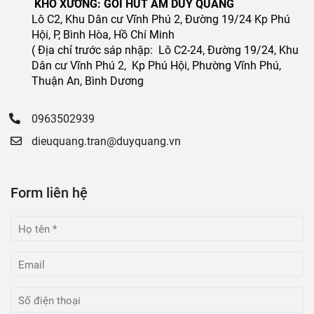
KHO XƯỞNG: GÓI HÚT ẨM DUY QUANG
Lô C2, Khu Dân cư Vĩnh Phú 2, Đường 19/24 Kp Phú
Hội, P, Bình Hòa, Hồ Chí Minh
( Địa chỉ trước sáp nhập: Lô C2-24, Đường 19/24, Khu
Dân cư Vĩnh Phú 2, Kp Phú Hội, Phường Vĩnh Phú,
Thuận An, Bình Dương
0963502939
dieuquang.tran@duyquang.vn
Form liên hệ