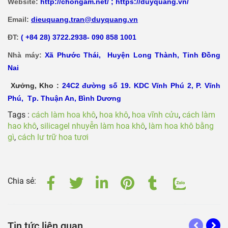
Website:
http://chongam.net/
;
https://duyquang.vn/
Email:
dieuquang.tran@duyquang.vn
ĐT:
( +84 28) 3722.2938- 090 858 1001
Nhà máy:
Xã
Phước Thái, Huyện Long Thành, Tỉnh Đồng
Nai
Xưởng, Kho :
24C2 đường số 19. KDC Vĩnh Phú 2, P. Vĩnh
Phú, Tp. Thuận An, Bình Dương
Tags :
cách làm hoa khô
,
hoa khô
,
hoa vĩnh cửu
,
cách làm
hao khô
,
silicagel nhuyễn làm hoa khô
,
làm hoa khô bằng
gì
,
cách lư trữ hoa tươi
Chia sẻ:
Tin tức liên quan