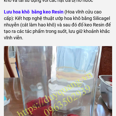
khô và tái sử dụng với các hạt đã bị no nước
Lưu hoa khô
bằng keo Resin
(Hoa vĩnh cửu cao
cấp): Kết hợp nghệ thuật ướp hoa khô bằng Silicagel
nhuyễn (cát làm hao khô) và sau đó đổ keo Resin để
tạo ra các tác phẩm trong suốt, lưu giữ khoảnh khắc
vĩnh viễn.