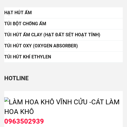
HẠT HÚT ẨM
TÚI BỘT CHỐNG ẨM
TÚI HÚT ẨM CLAY (HẠT ĐẤT SÉT HOẠT TÍNH)
TÚI HÚT OXY (OXYGEN ABSORBER)
TÚI HÚT KHÍ ETHYLEN
HOTLINE
0963502939