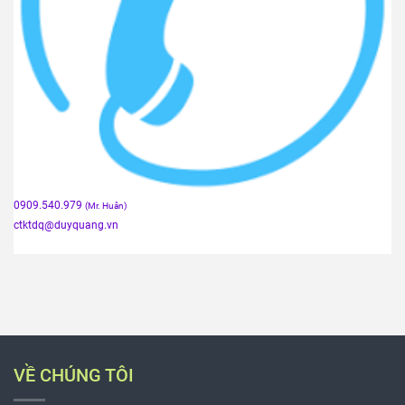
0909.540.979
(Mr. Huân)
ctktdq
@duyquang.vn
VỀ CHÚNG TÔI