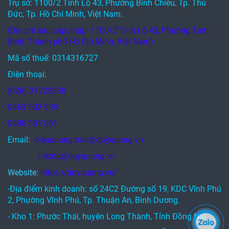
Trụ sở: 1100/2 Tỉnh Lộ 43, Phường Bình Chiểu, Tp. Thủ
Đức, Tp. Hồ Chí Minh, Việt Nam.
(Địa chỉ sau sáp nhập: 1100/2 Tỉnh Lộ 43, Phường Tam
Bình, Thành phố Hồ Chí Minh, Việt Nam)
Mã số thuế: 0314316727
Điện thoại:
(028) 37222938
0963 502 939
0908 581 001
Email:
dieuquang.tran@duyquang.vn
ctktdq@duyquang.vn
Website:
https://duyquang.vn/
-Địa điểm kinh doanh: số 24C2 Đường số 19, KDC Vĩnh Phú
2, Phường Vĩnh Phú, Tp. Thuận An, Bình Dương.
- Kho 1: Phước Thái, huyện Long Thành, Tỉnh Đồng Nai