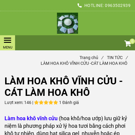
HOTLINE:
0963502939
0
Trang chủ
/
TIN TỨC
/
LÀM HOA KHÔ VĨNH CỬU -CÁT LÀM HOA KHÔ
LÀM HOA KHÔ VĨNH CỬU -
CÁT LÀM HOA KHÔ
Lượt xem:
146 |
1 Đánh giá
Làm hoa khô vĩnh cửu
(hoa khô/hoa ướp) lưu giữ kỷ
niệm là phương pháp xử lý hoa tươi bằng cách phơi
khô tự nhiên, dùng hạt silica gel nhuyễn hoặc ép