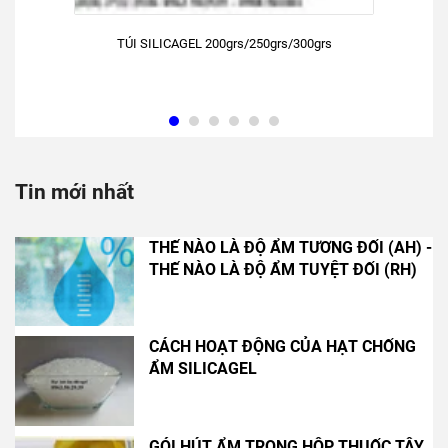
TÚI SILICAGEL 200grs/250grs/300grs
Tin mới nhất
THẾ NÀO LÀ ĐỘ ẨM TƯƠNG ĐỐI (AH) -
THẾ NÀO LÀ ĐỘ ẨM TUYỆT ĐỐI (RH)
CÁCH HOẠT ĐỘNG CỦA HẠT CHỐNG
ẨM SILICAGEL
GÓI HÚT ẨM TRONG HỘP THUỐC TÂY