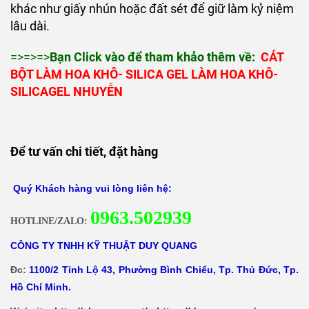
khác như giấy nhún hoặc đất sét để giữ làm kỷ niệm
lâu dài.
=>=>=>
Bạn Click vào để tham khảo thêm về:
CÁT
BỘT LÀM HOA KHÔ- SILICA GEL LÀM HOA KHÔ-
SILICAGEL NHUYỄN
Để tư vấn chi tiết, đặt hàng
Quý Khách hàng vui lòng liên hệ:
0
963.502939
HOTLINE/ZALO:
CÔNG TY TNHH KỸ THUẬT DUY QUANG
Đc:
1100/2 Tỉnh Lộ 43, Phường Bình Chiểu, Tp. Thủ Đức, Tp.
Hồ Chí Minh.