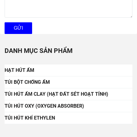
GỬI
DANH MỤC SẢN PHẨM
HẠT HÚT ẨM
TÚI BỘT CHỐNG ẨM
TÚI HÚT ẨM CLAY (HẠT ĐẤT SÉT HOẠT TÍNH)
TÚI HÚT OXY (OXYGEN ABSORBER)
TÚI HÚT KHÍ ETHYLEN