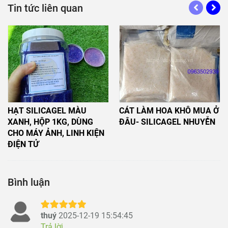
Tin tức liên quan
HẠT SILICAGEL MÀU
CÁT LÀM HOA KHÔ MUA Ở
XANH, HỘP 1KG, DÙNG
ĐÂU- SILICAGEL NHUYỄN
CHO MÁY ẢNH, LINH KIỆN
ĐIỆN TỬ
Bình luận
thuý
2025-12-19 15:54:45
Trả lời