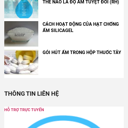
THẾ NÀO LÀ ĐỘ ẨM TUYỆT ĐỐI (RH)
CÁCH HOẠT ĐỘNG CỦA HẠT CHỐNG
ẨM SILICAGEL
GÓI HÚT ẨM TRONG HỘP THUỐC TÂY
THÔNG TIN LIÊN HỆ
HỖ TRỢ TRỰC TUYẾN