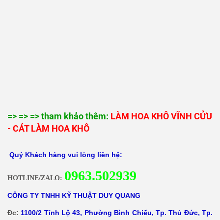
=> => => tham khảo thêm:
LÀM HOA KHÔ VĨNH CỬU
- CÁT LÀM HOA KHÔ
Quý Khách hàng vui lòng liên hệ:
0
963.502939
HOTLINE/ZALO:
CÔNG TY TNHH KỸ THUẬT DUY QUANG
Đc:
1100/2 Tỉnh Lộ 43, Phường Bình Chiểu, Tp. Thủ Đức, Tp.