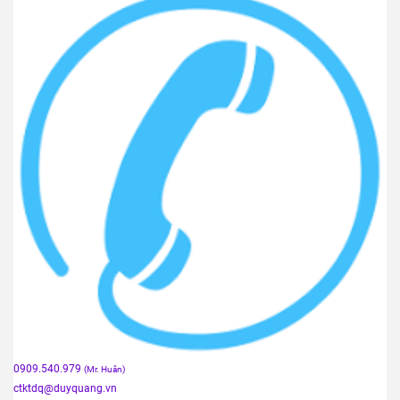
0909.540.979
(Mr. Huân)
ctktdq
@duyquang.vn