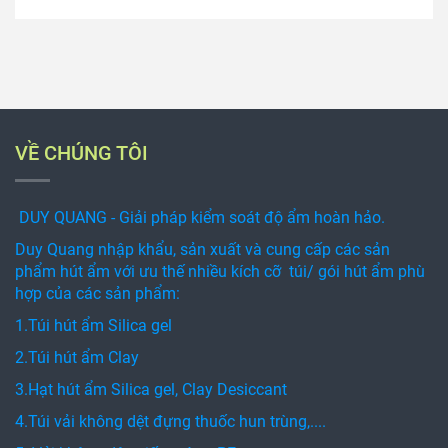
VỀ CHÚNG TÔI
DUY QUANG - Giải pháp kiểm soát độ ẩm hoàn hảo.
Duy Quang nhập khẩu, sản xuất và cung cấp các sản
phẩm hút ẩm với ưu thế nhiều kích cỡ túi/ gói hút ẩm phù
hợp của các sản phẩm:
1.Túi hút ẩm Silica gel
2.Túi hút ẩm Clay
3.Hạt hút ẩm Silica gel, Clay Desiccant
4.Túi vải không dệt đựng thuốc hun trùng,....