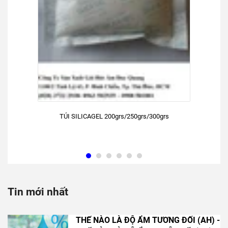
TÚI SILICAGEL 200grs/250grs/300grs
Tin mới nhất
THẾ NÀO LÀ ĐỘ ẨM TƯƠNG ĐỐI (AH) -