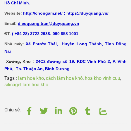
Hồ Chí Minh.
Website:
http://chongam.net/
;
https://duyquang.vn/
Email:
dieuquang.tran@duyquang.vn
ĐT:
( +84 28) 3722.2938- 090 858 1001
Nhà máy:
Xã
Phước Thái, Huyện Long Thành, Tỉnh Đồng
Nai
Xưởng, Kho :
24C2 đường số 19. KDC Vĩnh Phú 2, P. Vĩnh
Phú, Tp. Thuận An, Bình Dương
Tags :
lam hoa kho
,
cách làm hoa khô
,
hoa kho vinh cuu
,
silicagel làm hoa khô
Chia sẻ: