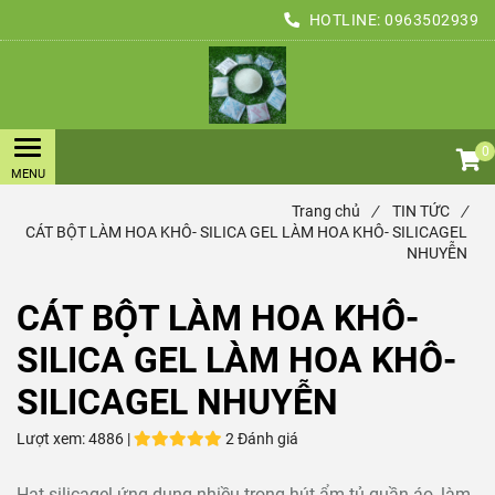
HOTLINE:
0963502939
0
Trang chủ
/
TIN TỨC
/
CÁT BỘT LÀM HOA KHÔ- SILICA GEL LÀM HOA KHÔ- SILICAGEL
NHUYỄN
CÁT BỘT LÀM HOA KHÔ-
SILICA GEL LÀM HOA KHÔ-
SILICAGEL NHUYỄN
Lượt xem:
4886 |
2 Đánh giá
Hạt silicagel ứng dụng nhiều trong hút ẩm tủ quần áo, làm