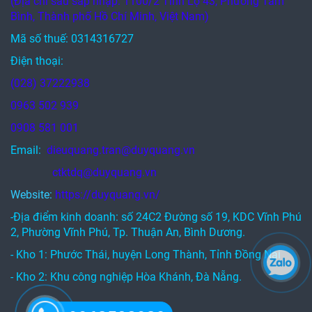
(Địa chỉ sau sáp nhập: 1100/2 Tỉnh Lộ 43, Phường Tam
Bình, Thành phố Hồ Chí Minh, Việt Nam)
Mã số thuế: 0314316727
Điện thoại:
(028) 37222938
0963 502 939
0908 581 001
Email:
dieuquang.tran@duyquang.vn
ctktdq@duyquang.vn
Website:
https://duyquang.vn/
-Địa điểm kinh doanh: số 24C2 Đường số 19, KDC Vĩnh Phú
2, Phường Vĩnh Phú, Tp. Thuận An, Bình Dương.
- Kho 1: Phước Thái, huyện Long Thành, Tỉnh Đồng Nai
- Kho 2: Khu công nghiệp Hòa Khánh, Đà Nẵng.