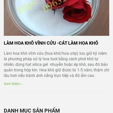
LÀM HOA KHÔ VĨNH CỬU -CÁT LÀM HOA KHÔ
Làm hoa khô vĩnh cửu (hoa khô/hoa ướp) lưu giữ kỷ niệm
là phương pháp xử lý hoa tươi bằng cách phơi khô tự
nhiên, dùng hạt silica gel nhuyễn hoặc ép khô, sau đó bảo
quản trong hộp kín. Hoa khô giữ được từ 1-5 năm, thậm chí
lâu hơn nếu tránh ánh nắng trực tiếp và độ ẩm cao.
Xem thêm ››
DANH MỤC SẢN PHẨM