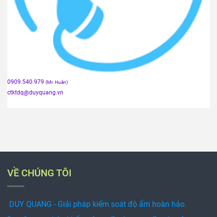
0909.540.979
(Mr. Huân)
ctktdq
@duyquang.vn
VỀ CHÚNG TÔI
DUY QUANG - Giải pháp kiểm soát độ ẩm hoàn hảo.