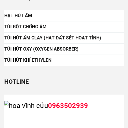
HẠT HÚT ẨM
TÚI BỘT CHỐNG ẨM
TÚI HÚT ẨM CLAY (HẠT ĐẤT SÉT HOẠT TÍNH)
TÚI HÚT OXY (OXYGEN ABSORBER)
TÚI HÚT KHÍ ETHYLEN
HOTLINE
0963502939