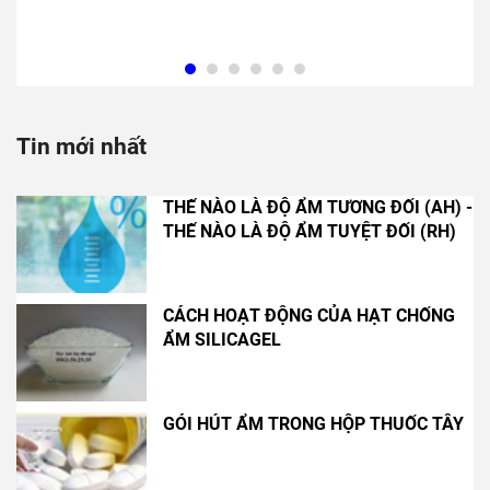
Tin mới nhất
THẾ NÀO LÀ ĐỘ ẨM TƯƠNG ĐỐI (AH) -
THẾ NÀO LÀ ĐỘ ẨM TUYỆT ĐỐI (RH)
CÁCH HOẠT ĐỘNG CỦA HẠT CHỐNG
ẨM SILICAGEL
GÓI HÚT ẨM TRONG HỘP THUỐC TÂY