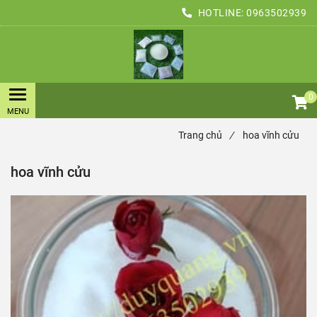
HOTLINE:
0963502939
0
Trang chủ
/
hoa vĩnh cửu
hoa vĩnh cửu