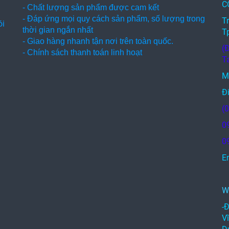
C
- Chất lượng sản phẩm được cam kết
- Đáp ứng mọi quy cách sản phẩm, số lượng trong
T
ói
thời gian ngắn nhất
T
- Giao hàng nhanh tận nơi trên toàn quốc.
(
- Chính sách thanh toán linh hoạt
T
M
Đi
(
0
0
E
c
W
-
V