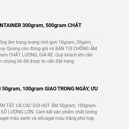
NTAINER 300gram, 500gram CHẤT
chống ẩm trọng lượng nhỏ gọn 10gram, 20gam,
 Duy Quang còn đóng gói và BÁN TÚI CHỐNG ẨM
am CHẤT LƯỢNG, GIÁ RẺ. Quý khách khi cần
n chúng tôi để được tư vấn đặt hàng
 50gram, 100gram GIAO TRONG NGÀY, ƯU
 BÁN TẤT CẢ CÁC GÓI HÚT ẨM 50gram, 100gram
SỐ LƯỢNG LỚN. Cam kết sản phẩm chất lượng
icagel màu xanh và silicagel màu trắng phù hợp
.