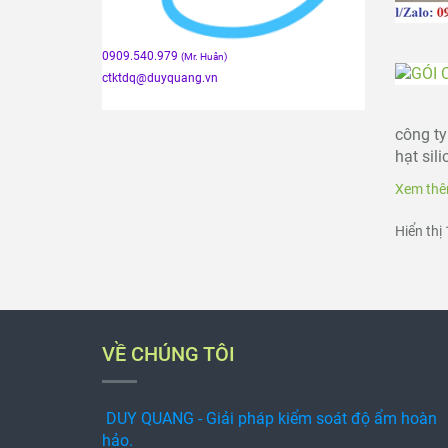
0909.540.979
(Mr. Huân)
ctktdq
@duyquang.vn
công t
hạt sil
Xem thê
Hiển thị 
VỀ CHÚNG TÔI
DUY QUANG - Giải pháp kiểm soát độ ẩm hoàn
hảo.