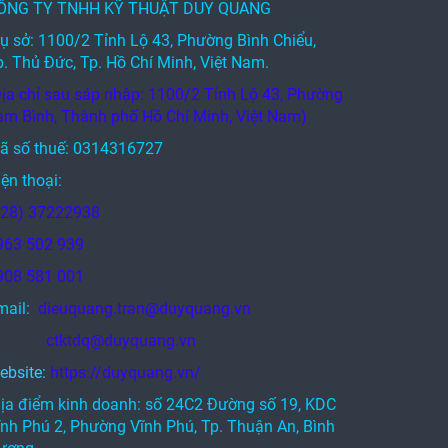
ÔNG TY TNHH KỸ THUẬT DUY QUANG
rụ sở: 1100/2 Tỉnh Lộ 43, Phường Bình Chiểu,
p. Thủ Đức, Tp. Hồ Chí Minh, Việt Nam.
Địa chỉ sau sáp nhập: 1100/2 Tỉnh Lộ 43, Phường
am Bình, Thành phố Hồ Chí Minh, Việt Nam)
ã số thuế: 0314316727
ện thoại:
028) 37222938
963 502 939
908 581 001
mail:
dieuquang.tran@duyquang.vn
tktdq@duyquang.vn
ebsite:
https://duyquang.vn/
Địa điểm kinh doanh: số 24C2 Đường số 19, KDC
ĩnh Phú 2, Phường Vĩnh Phú, Tp. Thuận An, Bình