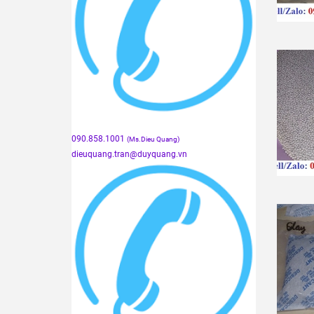
090.858.1001
(Ms.Dieu Quang)
dieuquang.tran@duyquang.vn