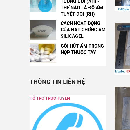
TƯƠNG ĐỐI (AH) -
THẾ NÀO LÀ ĐỘ ẨM
TUYỆT ĐỐI (RH)
CÁCH HOẠT ĐỘNG
CỦA HẠT CHỐNG ẨM
SILICAGEL
GÓI HÚT ẨM TRONG
HỘP THUỐC TÂY
THÔNG TIN LIÊN HỆ
HỖ TRỢ TRỰC TUYẾN