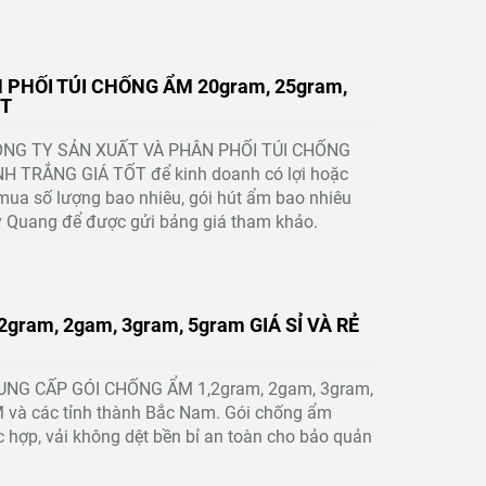
 PHỐI TÚI CHỐNG ẨM 20gram, 25gram,
ỐT
 CÔNG TY SẢN XUẤT VÀ PHÂN PHỐI TÚI CHỐNG
H TRẮNG GIÁ TỐT để kinh doanh có lợi hoặc
 mua số lượng bao nhiêu, gói hút ẩm bao nhiêu
y Quang để được gửi bảng giá tham khảo.
ram, 2gam, 3gram, 5gram GIÁ SỈ VÀ RẺ
CUNG CẤP GÓI CHỐNG ẨM 1,2gram, 2gam, 3gram,
 và các tỉnh thành Bắc Nam. Gói chống ẩm
 hợp, vải không dệt bền bỉ an toàn cho bảo quản