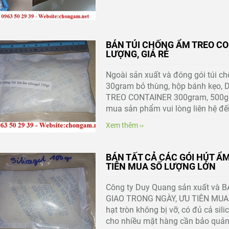
BÁN TÚI CHỐNG ẨM TREO CO
LƯỢNG, GIÁ RẺ
Ngoài sản xuất và đóng gói túi 
30gram bỏ thùng, hộp bánh kẹo,
TREO CONTAINER 300gram, 500gr
mua sản phẩm vui lòng liên hệ đế
Xem thêm ››
BÁN TẤT CẢ CÁC GÓI HÚT ẨM
TIÊN MUA SỐ LƯỢNG LỚN
Công ty Duy Quang sản xuất và
GIAO TRONG NGÀY, ƯU TIÊN MUA 
hạt tròn không bị vỡ, có đủ cả sil
cho nhiều mặt hàng cần bảo quản