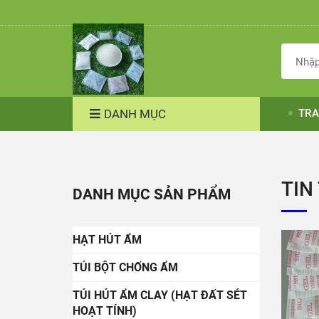
DANH MỤC
TRA
TIN
DANH MỤC SẢN PHẨM
HẠT HÚT ẨM
TÚI BỘT CHỐNG ẨM
TÚI HÚT ẨM CLAY (HẠT ĐẤT SÉT
HOẠT TÍNH)