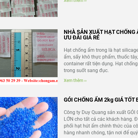
Xem thêm ››
NHÀ SẢN XUẤT HẠT CHỐNG Ẩ
ƯU ĐÃI GIÁ RẺ
Hạt chống ẩm trong là hạt silica
ẩm, sấy khô thực phẩm, thuốc tây, 
container rất tiện dụng. Hạt chố
trong suốt sang đục.
Xem thêm ››
GÓI CHỐNG ẨM 2kg GIÁ TỐT 
Công ty Duy Quang sản xuất GÓ
LỚN cho tất cả các khách hàng. 
phối hạt hút ẩm chính thức của cô
hàng nhanh chóng, tận nơi để quý