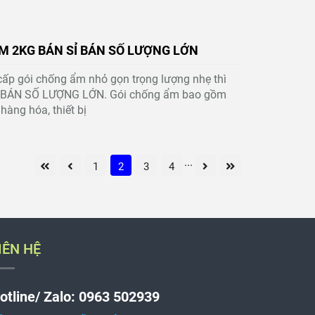
M 2KG BÁN SỈ BÁN SỐ LƯỢNG LỚN
ấp gói chống ẩm nhỏ gọn trọng lượng nhẹ thì
Ỉ BÁN SỐ LƯỢNG LỚN. Gói chống ẩm bao gồm
hàng hóa, thiết bị
...
1
2
3
4
IÊN HỆ
otline/ Zalo: 0963 502939