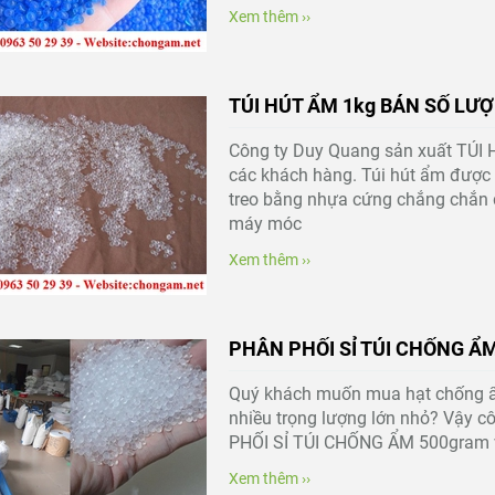
Xem thêm ››
TÚI HÚT ẨM 1kg BÁN SỐ LƯỢ
Công ty Duy Quang sản xuất TÚI
các khách hàng. Túi hút ẩm được l
treo bằng nhựa cứng chắng chắn dai
máy móc
Xem thêm ››
Hạt hút ẩm silicagel Xanh
TÚI HÚT ẨM SILICA GEL
GR- NHỎ
PHÂN PHỐI SỈ TÚI CHỐNG Ẩ
Quý khách muốn mua hạt chống ẩ
nhiều trọng lượng lớn nhỏ? Vậy c
PHỐI SỈ TÚI CHỐNG ẨM 500gram v
Xem thêm ››