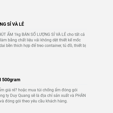
NG SỈ VÀ LẺ
 HÚT ẨM 1kg BÁN SỐ LƯỢNG SỈ VÀ LẺ cho tất cả
àm bằng chất liệu vải không dệt thiết kế mốc
 bền thích hợp để treo container, tủ đồ, thiết bị
 1,1
TÚI HÚT ẨM SILICAGEL 25GR-
TÚI HÚ
50GR
M 500gram
m giá rẻ? hoặc mua túi chống ẩm đóng gói
ông ty Duy Quang sẽ là địa chỉ sản xuất và PHÂN
à đóng gói theo yêu cầu khách hàng.