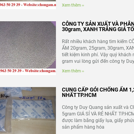
Xem thêm ››
CÔNG TY SẢN XUẤT VÀ PHÂN
30gram, XANH TRẮNG GIÁ T
Rất nhiều khách hàng tìm kiếm
ẨM 20gram, 25gram, 30gram, XAN
tiết kiệm kinh phí. Vậy quý khách
gram vui lòng gửi đến công ty Du
Xem thêm ››
CUNG CẤP GÓI CHỐNG ẨM 1,2g
NHẤT TP.HCM
Công ty Duy Quang sản xuất và 
5gram GIÁ SỈ VÀ RẺ NHẤT TP.HCM
được làm bằng giấy lụa, giấy phức
sản phẩm hàng hóa