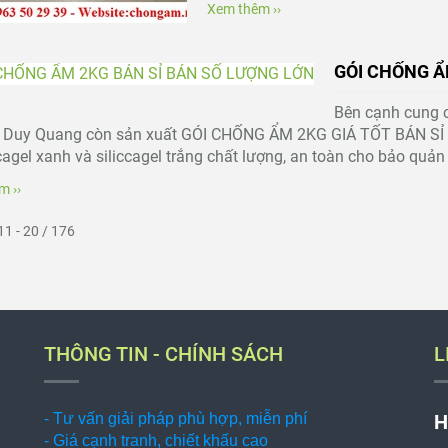
Xem thêm ››
GÓI CHỐNG Ẩ
Bên cạnh cung c
y Duy Quang còn sản xuất GÓI CHỐNG ẨM 2KG GIÁ TỐT BÁN S
icagel xanh và siliccagel trắng chất lượng, an toàn cho bảo quản 
m ››
11 - 20 / 176
THÔNG TIN - CHÍNH SÁCH
L
- Tư vấn giải pháp phù hợp, miễn phí
H
- Giá cạnh tranh, chiết khấu cao