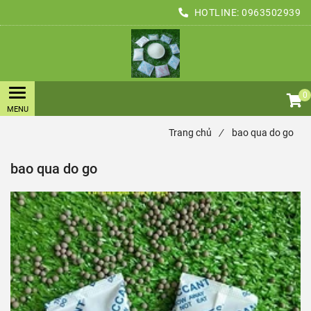
HOTLINE:
0963502939
0
Trang chủ
/
bao qua do go
bao qua do go