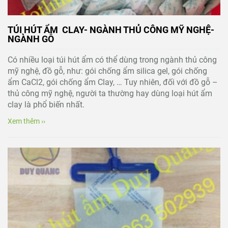
TÚI HÚT ẨM CLAY- NGÀNH THỦ CÔNG MỸ NGHỆ-
NGÀNH GỖ
Có nhiều loại túi hút ẩm có thể dùng trong ngành thủ công
mỹ nghệ, đồ gỗ, như: gói chống ẩm silica gel, gói chống
ẩm CaCl2, gói chống ẩm Clay, … Tuy nhiên, đối với đồ gỗ –
thủ công mỹ nghệ, người ta thường hay dùng loại hút ẩm
clay là phổ biến nhất.
Xem thêm ››