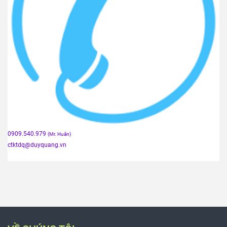
0909.540.979
(Mr. Huân)
ctktdq
@duyquang.vn