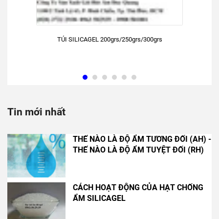
TÚI SILICAGEL 200grs/250grs/300grs
Tin mới nhất
THẾ NÀO LÀ ĐỘ ẨM TƯƠNG ĐỐI (AH) -
THẾ NÀO LÀ ĐỘ ẨM TUYỆT ĐỐI (RH)
CÁCH HOẠT ĐỘNG CỦA HẠT CHỐNG
ẨM SILICAGEL