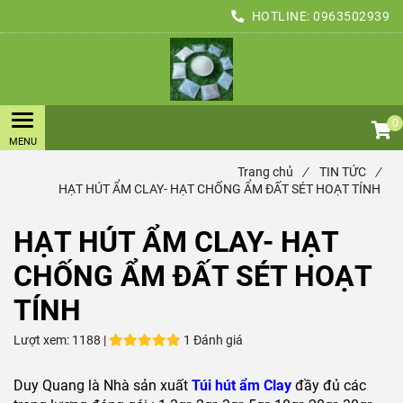
HOTLINE:
0963502939
0
Trang chủ
/
TIN TỨC
/
HẠT HÚT ẨM CLAY- HẠT CHỐNG ẨM ĐẤT SÉT HOẠT TÍNH
HẠT HÚT ẨM CLAY- HẠT
CHỐNG ẨM ĐẤT SÉT HOẠT
TÍNH
Lượt xem:
1188 |
1 Đánh giá
Duy Quang là Nhà sản xuất
T
úi hút ẩm Clay
đầy đủ các