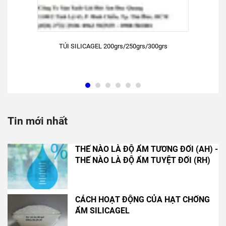
TÚI SILICAGEL 200grs/250grs/300grs
Tin mới nhất
THẾ NÀO LÀ ĐỘ ẨM TƯƠNG ĐỐI (AH) -
THẾ NÀO LÀ ĐỘ ẨM TUYỆT ĐỐI (RH)
CÁCH HOẠT ĐỘNG CỦA HẠT CHỐNG
ẨM SILICAGEL