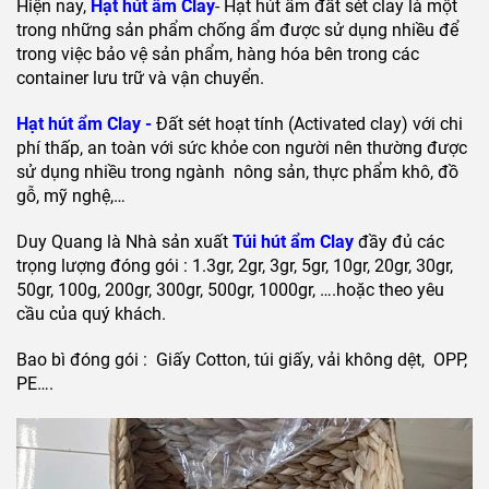
Hiện nay,
Hạt hút ẩm Cla
y
-
Hạt hút ẩm đất sét clay là một
trong những sản phẩm chống ẩm được sử dụng nhiều để
trong việc bảo vệ sản phẩm, hàng hóa bên trong các
container lưu trữ và vận chuyển.
Hạt hút ẩm Cla
y -
Đất sét hoạt tính (Activated clay) với chi
phí thấp, an toàn với sức khỏe con người nên thường được
sử dụng nhiều trong ngành nông sản, thực phẩm khô, đồ
gỗ, mỹ nghệ,…
Duy Quang là Nhà sản xuất
T
úi hút ẩm Clay
đầy đủ các
trọng lượng đóng gói : 1.3gr, 2gr, 3gr, 5gr, 10gr, 20gr, 30gr,
50gr, 100g, 200gr, 300gr, 500gr, 1000gr, ….hoặc theo yêu
cầu của quý khách.
Bao bì đóng gói : Giấy Cotton, túi giấy, vải không dệt, OPP,
PE….