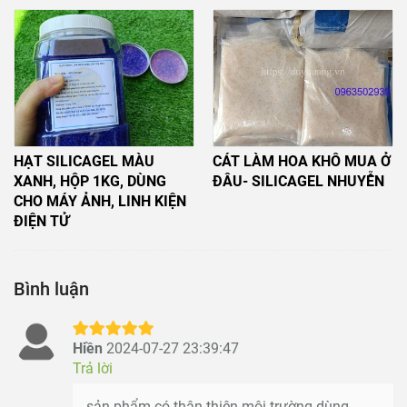
HẠT SILICAGEL MÀU
CÁT LÀM HOA KHÔ MUA Ở
XANH, HỘP 1KG, DÙNG
ĐÂU- SILICAGEL NHUYỄN
CHO MÁY ẢNH, LINH KIỆN
ĐIỆN TỬ
Bình luận
Hiền
2024-07-27 23:39:47
Trả lời
sản phẩm có thân thiện môi trường dùng