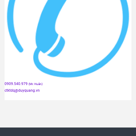
0909.540.979
(Mr. Huân)
ctktdq
@duyquang.vn