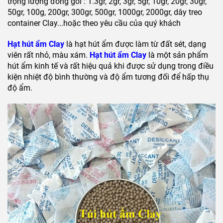
trọng lượng đóng gói : 1.3gr, 2gr, 3gr, 5gr, 10gr, 20gr, 30gr,
50gr, 100g, 200gr, 300gr, 500gr, 1000gr, 2000gr, dây treo
container Clay...hoặc theo yêu cầu của quý khách
Hạt hút ẩm Clay
là hạt hút ẩm được làm từ đất sét, dạng
viên rất nhỏ, màu xám.
Hạt hút ẩm Clay
là một sản phẩm
hút ẩm kinh tế và rất hiệu quả khi được sử dụng trong điều
kiện nhiệt độ bình thường và độ ẩm tương đối để hấp thụ
độ ẩm.