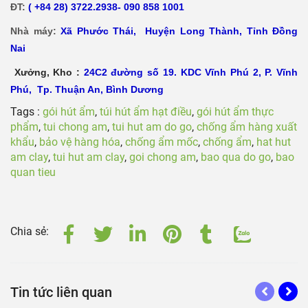
ĐT:
( +84 28) 3722.2938- 090 858 1001
Nhà máy:
Xã
Phước Thái, Huyện Long Thành, Tỉnh Đồng
Nai
Xưởng, Kho :
24C2 đường số 19. KDC Vĩnh Phú 2, P. Vĩnh
Phú, Tp. Thuận An, Bình Dương
Tags :
gói hút ẩm
,
túi hút ẩm hạt điều
,
gói hút ẩm thực
phẩm
,
tui chong am
,
tui hut am do go
,
chống ẩm hàng xuất
khẩu
,
bảo vệ hàng hóa
,
chống ẩm mốc
,
chống ẩm
,
hat hut
am clay
,
tui hut am clay
,
goi chong am
,
bao qua do go
,
bao
quan tieu
Chia sẻ:
Tin tức liên quan