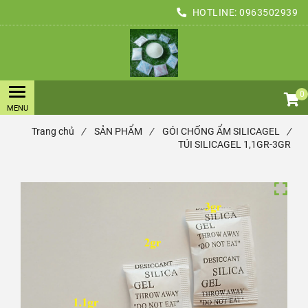
HOTLINE:
0963502939
0
Trang chủ
/
SẢN PHẨM
/
GÓI CHỐNG ẨM SILICAGEL
/
TÚI SILICAGEL 1,1GR-3GR