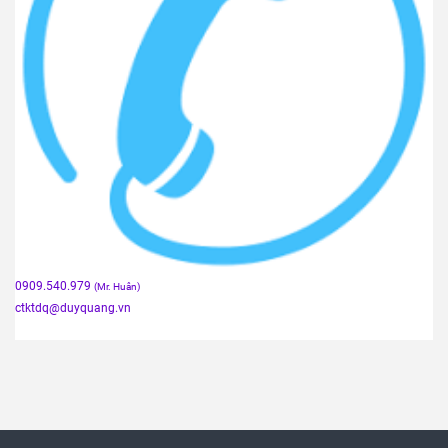
0909.540.979
(Mr. Huân)
ctktdq
@duyquang.vn
VỀ CHÚNG TÔI
DUY QUANG - Giải pháp kiểm soát độ ẩm hoàn hảo.
Duy Quang nhập khẩu, sản xuất và cung cấp các sản
phẩm hút ẩm với ưu thế nhiều kích cỡ túi/ gói hút ẩm phù
hợp của các sản phẩm:
1.Túi hút ẩm Silica gel
2.Túi hút ẩm Clay