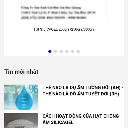
THẾ NÀO LÀ ĐỘ ẨM TƯƠNG ĐỐI (AH) -
THẾ NÀO LÀ ĐỘ ẨM TUYỆT ĐỐI (RH)
CÁCH HOẠT ĐỘNG CỦA HẠT CHỐNG
ẨM SILICAGEL
GÓI HÚT ẨM TRONG HỘP THUỐC TÂY
THÔNG TIN LIÊN HỆ