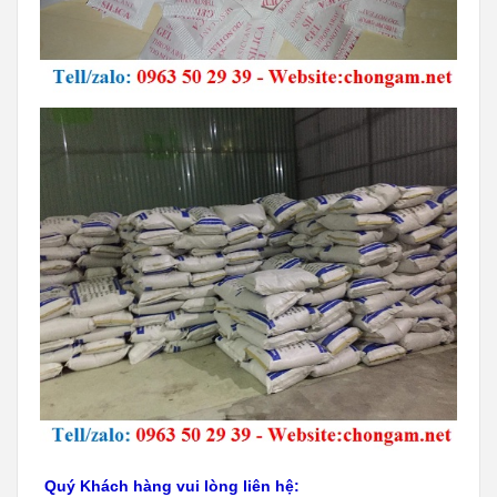
Quý Khách hàng vui lòng liên hệ:
0
963.50.29.39
HOTLINE/ZALO:
CÔNG TY TNHH KỸ THUẬT DUY QUANG
Đc:
1100/2 Tỉnh Lộ 43, Phường Bình Chiểu, Tp. Thủ
Đức, Tp. Hồ Chí Minh.
Website:
http://chongam.net/
;
https://duyquang.vn/
Email:
dieuquang.tran@duyquang.vn
ĐT:
( +84 28) 3722.2938- 090 858 1001