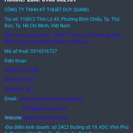
0963 502 939
0908 581 001
Email:
dieuquang.tran@duyquang.vn
ctktdq@duyquang.vn
Website:
https://duyquang.vn/
-Địa điểm kinh doanh: số 24C2 Đường số 19, KDC Vĩnh Phú
2, Phường Vĩnh Phú, Tp. Thuận An, Bình Dương.
- Kho 1: Phước Thái, huyện Long Thành, Tỉnh Đồng Nai
- Kho 2: Khu công nghiệp Hòa Khánh, Đà Nẵng.