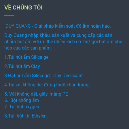
3.Hạt hút ẩm Silica gel, Clay Desiccant
4.Túi vải không dệt đựng thuốc hun trùng,....
5. Vải không dệt, giấy, màng PE
6. Bột chống ẩm
7. Túi hút oxygen
8.Túi hút khí Ethylen.
THÔNG TIN - CHÍNH SÁCH
- Tư vấn giải pháp phù hợp, miễn phí
- Giá cạnh tranh, chiết khấu cao
- Chất lượng sản phẩm được cam kết
- Đáp ứng mọi quy cách sản phẩm, số lượng trong thời
gian ngắn nhất