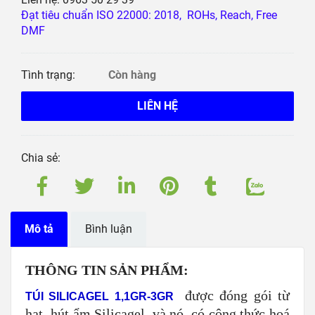
Đạt tiêu chuẩn ISO 22000: 2018, ROHs, Reach, Free
DMF
Tình trạng:
Còn hàng
LIÊN HỆ
Chia sẻ:
Mô tả
Bình luận
THÔNG TIN SẢN PHẨM:
được đóng gói từ
TÚI SILICAGEL 1,1GR-3GR
hạt hút ẩm Silicagel, và nó có công thức hoá