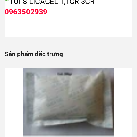
TÚI SILICAGEL 200grs/250grs/300grs
Tin mới nhất