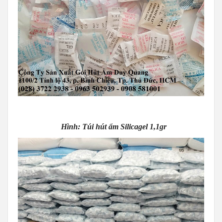
Hình: Túi hút ẩm Silicagel 1,1gr