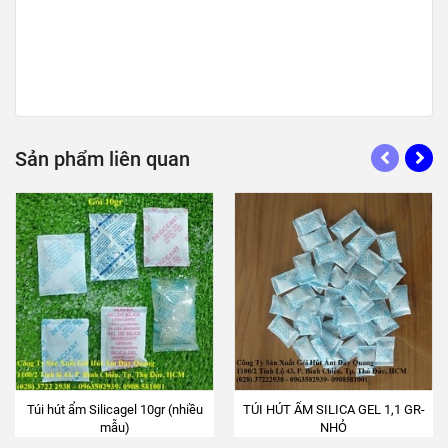
Túi hút ẩm Silicagel 10gr (nhiều
TÚI HÚT ẨM SILICA GEL 1,1 GR-
mẫu)
NHỎ
DANH MỤC SẢN PHẨM
HẠT HÚT ẨM
TÚI BỘT CHỐNG ẨM
TÚI HÚT ẨM CLAY (HẠT ĐẤT SÉT HOẠT TÍNH)