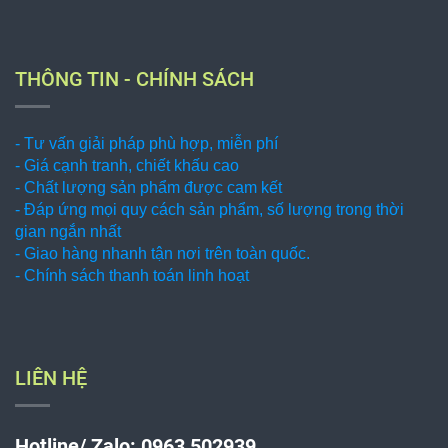
- Giao hàng nhanh tận nơi trên toàn quốc.
- Chính sách thanh toán linh hoạt
LIÊN HỆ
Hotline/ Zalo: 0963 502939
CÔNG TY TNHH KỸ THUẬT DUY QUANG
Trụ sở: 1100/2 Tỉnh Lộ 43, Phường Bình Chiểu, Tp. Thủ
Đức, Tp. Hồ Chí Minh, Việt Nam.
(Địa chỉ sau sáp nhập: 1100/2 Tỉnh Lộ 43, Phường Tam
Bình, Thành phố Hồ Chí Minh, Việt Nam)
Mã số thuế: 0314316727
Điện thoại:
(028) 37222938