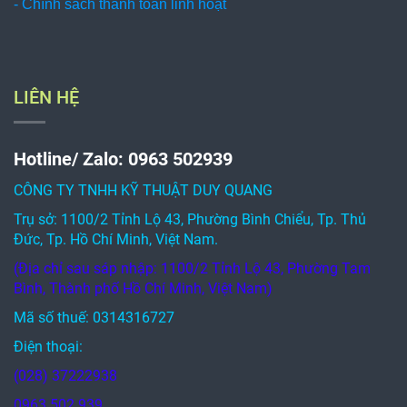
Hotline/ Zalo: 0963 502939
CÔNG TY TNHH KỸ THUẬT DUY QUANG
Trụ sở: 1100/2 Tỉnh Lộ 43, Phường Bình Chiểu, Tp. Thủ
Đức, Tp. Hồ Chí Minh, Việt Nam.
(Địa chỉ sau sáp nhập: 1100/2 Tỉnh Lộ 43, Phường Tam
Bình, Thành phố Hồ Chí Minh, Việt Nam)
Mã số thuế: 0314316727
Điện thoại:
(028) 37222938
0963 502 939
0908 581 001
Email:
dieuquang.tran@duyquang.vn
ctktdq@duyquang.vn
Website:
https://duyquang.vn/