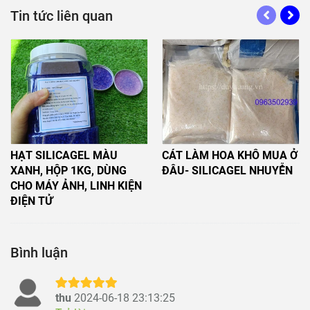
HẠT SILICAGEL MÀU
CÁT LÀM HOA KHÔ MUA Ở
XANH, HỘP 1KG, DÙNG
ĐÂU- SILICAGEL NHUYỄN
CHO MÁY ẢNH, LINH KIỆN
ĐIỆN TỬ
Bình luận
thu
2024-06-18 23:13:25
Trả lời
cho cái bình luận cho shop hàng tốt nha
mình dùng lâu nay hàng luôn khô ráo không
ẩm mốc
thien thien
2023-11-21 22:49:24