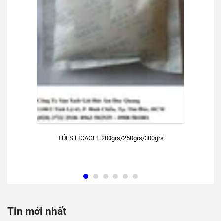
TÚI SILICAGEL 200grs/250grs/300grs
Tin mới nhất
THẾ NÀO LÀ ĐỘ ẨM TƯƠNG ĐỐI (AH) -
THẾ NÀO LÀ ĐỘ ẨM TUYỆT ĐỐI (RH)
CÁCH HOẠT ĐỘNG CỦA HẠT CHỐNG