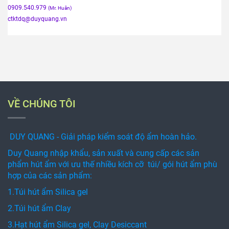
VỀ CHÚNG TÔI
DUY QUANG - Giải pháp kiểm soát độ ẩm hoàn hảo.
Duy Quang nhập khẩu, sản xuất và cung cấp các sản
phẩm hút ẩm với ưu thế nhiều kích cỡ túi/ gói hút ẩm phù
hợp của các sản phẩm:
1.Túi hút ẩm Silica gel
2.Túi hút ẩm Clay
3.Hạt hút ẩm Silica gel, Clay Desiccant
4.Túi vải không dệt đựng thuốc hun trùng,....
5. Vải không dệt, giấy, màng PE
6. Bột chống ẩm
7. Túi hút oxygen
8.Túi hút khí Ethylen.