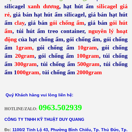
ẩm
1gram
,
gói chống ẩm
10gram
,
gói chống
ẩm
20gram
,
gói chống ẩm
100gram
,
túi chống
ẩm
300gram
,
túi chống ẩm
500gram
,
túi chống
ẩm 1
000gram
,
túi chống ẩm
2000gram
Quý Khách hàng vui lòng liên hệ:
0
963.502939
HOTLINE/ZALO:
CÔNG TY TNHH KỸ THUẬT DUY QUANG
Đc:
1100/2 Tỉnh Lộ 43, Phường Bình Chiểu, Tp. Thủ Đức, Tp.
Hồ Chí Minh.
Website:
http://chongam.net/
;
https://duyquang.vn/
Email:
dieuquang.tran@duyquang.vn
ĐT:
( +84 28) 3722.2938- 090 858 1001