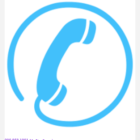
090.858.1001
(Ms.Dieu Quang)
dieuquang.tran@duyquang.vn