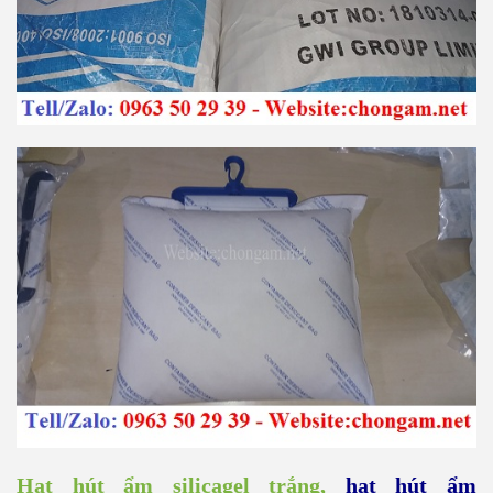
Hạt hút ẩm silicagel
trắng
,
hạt hút ẩm
silicagel
xanh dương
,
hạt hút ẩm
silicagel giá
rẻ,
giá bán hạt hút ẩm silicagel
,
giá bán hạt hút
ẩm
clay
,
giá bán
gói chống ẩm
,
giá bán
gói hút
ẩm
,
túi hút ẩm treo container,
nguyên lý hoạt
động
của hạt chống ẩm
,
gói chống ẩm
,
gói chống