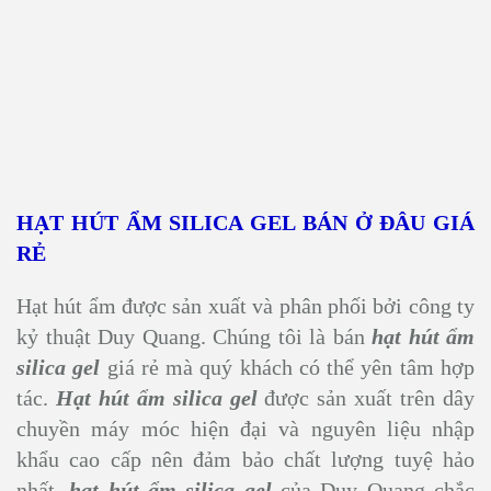
HẠT HÚT ẨM SILICA GEL BÁN Ở ĐÂU GIÁ
RẺ
Hạt hút ẩm được sản xuất và phân phối bởi công ty
kỷ thuật Duy Quang. Chúng tôi là bán
hạt hút ẩm
silica gel
giá rẻ mà quý khách có thể yên tâm hợp
tác.
Hạt hút ẩm silica gel
được sản xuất trên dây
chuyền máy móc hiện đại và nguyên liệu nhập
khẩu cao cấp nên đảm bảo chất lượng tuyệ hảo
nhất.
hạt hút ẩm silica gel
của Duy Quang chắc
chắn sẽ mang lại hiệu quả cao trong bảo quản hàng
hóa cho quý khách. Chúng tôi sản xuất
silica gel
trực tiếp nên luôn ưu đãi mức giá hậu hĩnh nhất
cho quý khách. Luôn có các đơn hàng sỉ và lẻ. Hình
thức giao hàng toàn quốc và tận nơi.