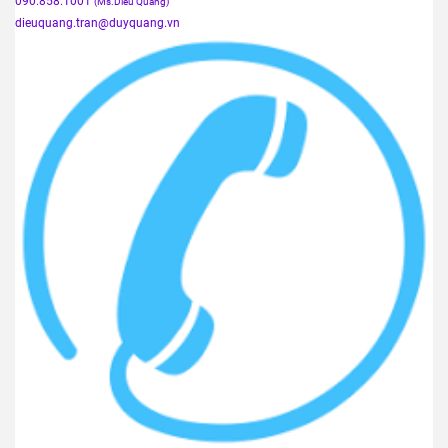
0909.540.979
(Mr. Huân)
ctktdq
@duyquang.vn