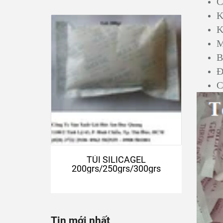
C
K
K
M
B
Đ
C
TÚI SILICAGEL
200grs/250grs/300grs
Tin mới nhất