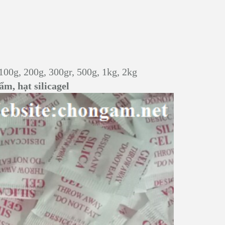
 100g, 200g, 300gr, 500g, 1kg, 2kg
m, hạt silicagel
 1,1
TÚI HÚT ẨM SILICAGEL 25GR-
TÚI HÚ
50GR