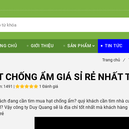
NG CHỦ
GIỚI THIỆU
SẢN PHẨM
TIN TỨC
Trang chủ
/
 CHỐNG ẨM GIÁ SỈ RẺ NHẤT 
m:
1491 |
1 Đánh giá
ách đang cần tìm mua hạt chống ẩm? quý khách cần tìm nhà
 Vậy công ty Duy Quang sẽ là địa chỉ tốt nhất mà khách hàng c
rẻ