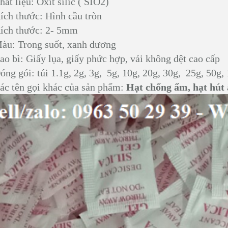
hất liệu: Oxit silic ( SIO2)
ích thước: Hình cầu tròn
ích thước: 2- 5mm
àu: Trong suốt, xanh dương
ao bì: Giấy lụa, giấy phức hợp, vải không dệt cao cấp
óng gói: túi 1.1g, 2g, 3g, 5g, 10g, 20g, 30g, 25g, 50g,
ác tên gọi khác của sản phẩm:
Hạt chống ẩm, hạt hút ẩ
Hạt hút ẩm silicagel Xanh
TÚI HÚT ẨM SILICA GEL
GR- NHỎ