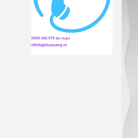
0909.540.979
(Mr. Huân)
ctktdq
@duyquang.vn