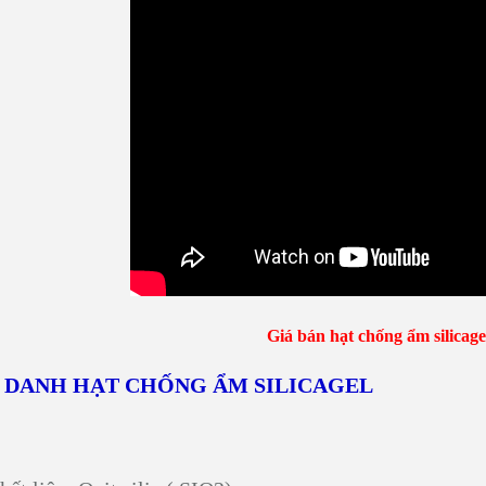
Giá bán hạt chống ẩm silicagel
 DANH HẠT CHỐNG ẨM SILICAGEL