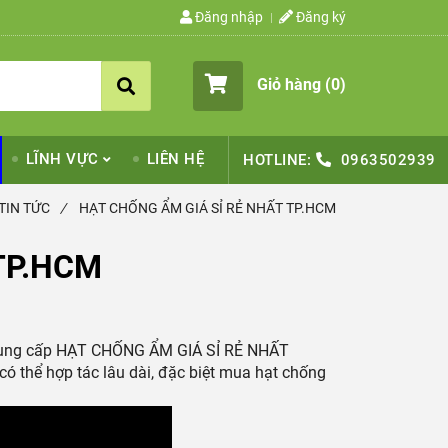
Đăng nhập
Đăng ký
Giỏ hàng (
0
)
LĨNH VỰC
LIÊN HỆ
HOTLINE:
0963502939
TIN TỨC
/
HẠT CHỐNG ẨM GIÁ SỈ RẺ NHẤT TP.HCM
TP.HCM
 cung cấp HẠT CHỐNG ẨM GIÁ SỈ RẺ NHẤT
ó thể hợp tác lâu dài, đặc biệt mua hạt chống