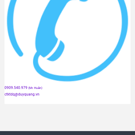
0909.540.979
(Mr. Huân)
ctktdq
@duyquang.vn