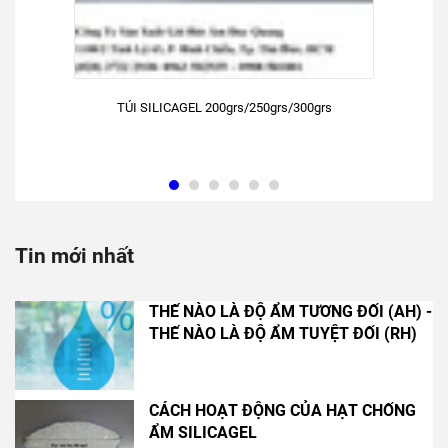
TÚI SILICAGEL 200grs/250grs/300grs
Tin mới nhất
THẾ NÀO LÀ ĐỘ ẨM TƯƠNG ĐỐI (AH) -
THẾ NÀO LÀ ĐỘ ẨM TUYỆT ĐỐI (RH)
CÁCH HOẠT ĐỘNG CỦA HẠT CHỐNG
ẨM SILICAGEL