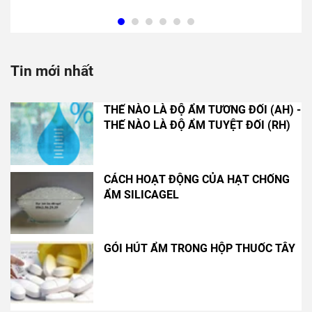
Tin mới nhất
THẾ NÀO LÀ ĐỘ ẨM TƯƠNG ĐỐI (AH) -
THẾ NÀO LÀ ĐỘ ẨM TUYỆT ĐỐI (RH)
CÁCH HOẠT ĐỘNG CỦA HẠT CHỐNG
ẨM SILICAGEL
GÓI HÚT ẨM TRONG HỘP THUỐC TÂY