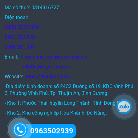
Mã số thuế: 0314316727
Điện thoại:
(028) 37222938
0963 502 939
0908 581 001
Email:
dieuquang.tran@duyquang.vn
ctktdq@duyquang.vn
Website:
https://duyquang.vn/
-Địa điểm kinh doanh: số 24C2 Đường số 19, KDC Vĩnh Phú
2, Phường Vĩnh Phú, Tp. Thuận An, Bình Dương.
- Kho 1: Phước Thái, huyện Long Thành, Tỉnh Đồng Nai
- Kho 2: Khu công nghiệp Hòa Khánh, Đà Nẵng.
0963502939