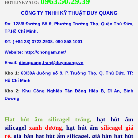
0
963.50.29.39
HOTLINE/ZALO:
CÔNG TY TNHH KỸ THUẬT DUY QUANG
Đc: 128/8 Đường Số 9, Phường Trường Thọ, Quận Thủ Đức,
TP.Hồ Chí Minh.
ĐT: ( +84 28) 3722.2938- 090 858 1001
​Website:
http://chongam.net/
Email:
dieuquang.tran@duyquang.vn
Kho 1:
63/30A đường số 9, P. Trường Thọ, Q. Thủ Đức, TP.
Hồ Chí Minh
Kho 2:
Khu Công Nghiệp Tân Đông Hiệp B, Dĩ An, Bình
Dương
Hạt hút ẩm silicagel
trắng
,
hạt hút ẩm
silicagel
xanh dương
,
hạt hút ẩm
silicagel giá
rẻ,
giá bán hạt hút ẩm silicagel
,
giá bán hạt hút