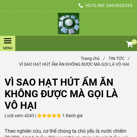
HOTLINE:
0963502939
0
Trang chủ
/
TIN TỨC
/
VÌ SAO HẠT HÚT ẨM ĂN KHÔNG ĐƯỢC MÀ GỌI LÀ VÔ HẠI
VÌ SAO HẠT HÚT ẨM ĂN
KHÔNG ĐƯỢC MÀ GỌI LÀ
VÔ HẠI
Lượt xem:
4243 |
1 Đánh giá
Theo nghiên cứu, cơ thể chúng ta chủ yếu là nước chiếm