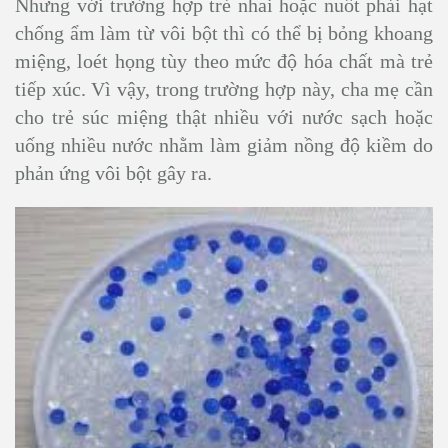
Nhưng với trường hợp trẻ nhai hoặc nuốt phải hạt
chống ẩm làm từ vôi bột thì có thể bị bỏng khoang
miệng, loét họng tùy theo mức độ hóa chất mà trẻ
tiếp xúc. Vì vậy, trong trường hợp này, cha mẹ cần
cho trẻ súc miệng thật nhiều với nước sạch hoặc
uống nhiều nước nhằm làm giảm nồng độ kiềm do
phản ứng vôi bột gây ra.