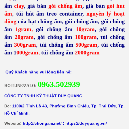
ẩm
clay
,
giá bán
gói chống ẩm
,
giá bán
gói hút
ẩm
,
túi hút ẩm treo container,
nguyên lý hoạt
động
của hạt chống ẩm
,
gói chống ẩm
,
gói chống
ẩm
1gram
,
gói chống ẩm
10gram
,
gói chống
ẩm
20gram
,
gói chống ẩm
100gram
,
túi chống
ẩm
300gram
,
túi chống ẩm
500gram
,
túi chống
ẩm 1
000gram
,
túi chống ẩm
2000gram
Quý Khách hàng vui lòng liên hệ:
0
963.502939
HOTLINE/ZALO:
CÔNG TY TNHH KỸ THUẬT DUY QUANG
Đc:
1100/2 Tỉnh Lộ 43, Phường Bình Chiểu, Tp. Thủ Đức, Tp.
Hồ Chí Minh.
Website:
http://chongam.net/
;
https://duyquang.vn/