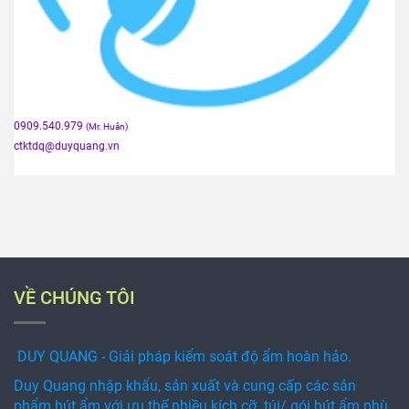
0909.540.979
(Mr. Huân)
ctktdq
@duyquang.vn
VỀ CHÚNG TÔI
DUY QUANG - Giải pháp kiểm soát độ ẩm hoàn hảo.
Duy Quang nhập khẩu, sản xuất và cung cấp các sản
phẩm hút ẩm với ưu thế nhiều kích cỡ túi/ gói hút ẩm phù