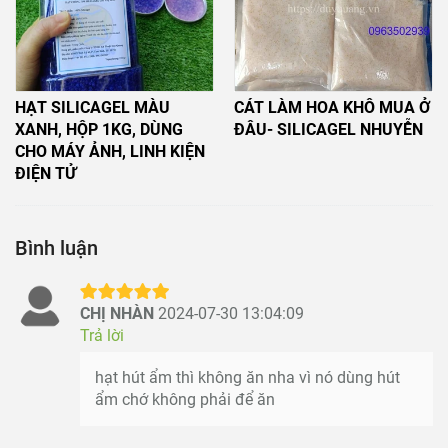
HẠT SILICAGEL MÀU
CÁT LÀM HOA KHÔ MUA Ở
XANH, HỘP 1KG, DÙNG
ĐÂU- SILICAGEL NHUYỄN
CHO MÁY ẢNH, LINH KIỆN
ĐIỆN TỬ
Bình luận
CHỊ NHÀN
2024-07-30 13:04:09
Trả lời
hạt hút ẩm thì không ăn nha vì nó dùng hút
ẩm chớ không phải để ăn