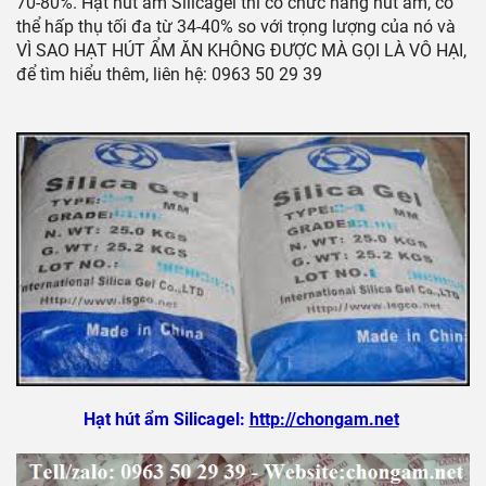
70-80%. Hạt hút ẩm Silicagel thì có chức năng hút ẩm, có
thể hấp thụ tối đa từ 34-40% so với trọng lượng của nó và
VÌ SAO HẠT HÚT ẨM ĂN KHÔNG ĐƯỢC MÀ GỌI LÀ VÔ HẠI,
để tìm hiểu thêm, liên hệ: 0963 50 29 39
Hạt hút ẩm Silicagel:
http://chongam.net