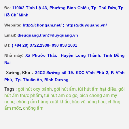
Đc:
1100/2 Tỉnh Lộ 43, Phường Bình Chiểu, Tp. Thủ Đức, Tp.
Hồ Chí Minh.
Website:
http://chongam.net/
;
https://duyquang.vn/
Email:
dieuquang.tran@duyquang.vn
ĐT:
( +84 28) 3722.2938- 090 858 1001
Nhà máy:
Xã
Phước Thái, Huyện Long Thành, Tỉnh Đồng
Nai
Xưởng, Kho :
24C2 đường số 19. KDC Vĩnh Phú 2, P. Vĩnh
Phú, Tp. Thuận An, Bình Dương
Tags :
gói hút oxy bánh
,
gói hút ẩm
,
túi hút ẩm hạt điều
,
gói
hút ẩm thực phẩm
,
tui hut am do go
,
bich chong am my
nghe
,
chống ẩm hàng xuất khẩu
,
bảo vệ hàng hóa
,
chống
ẩm mốc
,
chống ẩm