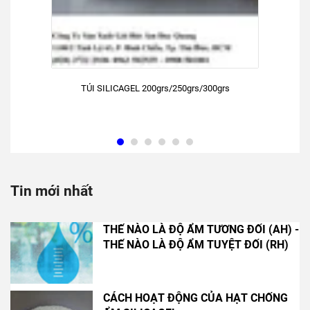
TÚI SILICAGEL 200grs/250grs/300grs
Tin mới nhất
THẾ NÀO LÀ ĐỘ ẨM TƯƠNG ĐỐI (AH) -
THẾ NÀO LÀ ĐỘ ẨM TUYỆT ĐỐI (RH)
CÁCH HOẠT ĐỘNG CỦA HẠT CHỐNG