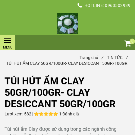
HOTLINE:
0963502939
0
Trang chủ
/
TIN TỨC
/
TÚI HÚT ẨM CLAY 50GR/100GR- CLAY DESICCANT 50GR/100GR
TÚI HÚT ẨM CLAY
50GR/100GR- CLAY
DESICCANT 50GR/100GR
Lượt xem:
582 |
1 Đánh giá
Túi hút ẩm Clay được sử dụng trong các ngành công