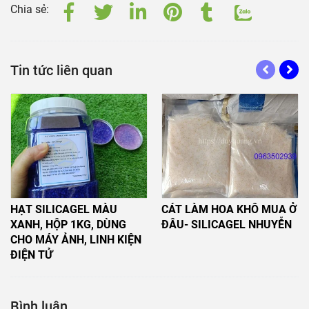
Chia sẻ:
Tin tức liên quan
HẠT SILICAGEL MÀU
CÁT LÀM HOA KHÔ MUA Ở
XANH, HỘP 1KG, DÙNG
ĐÂU- SILICAGEL NHUYỄN
CHO MÁY ẢNH, LINH KIỆN
ĐIỆN TỬ
Bình luận