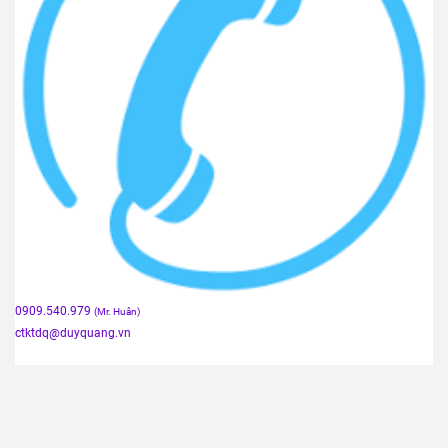
0909.540.979
(Mr. Huân)
ctktdq
@duyquang.vn