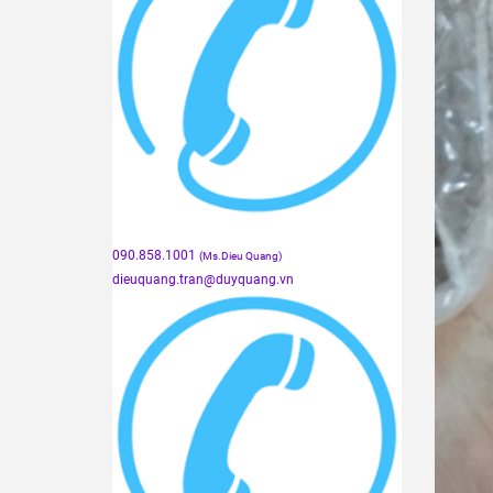
090.858.1001
(Ms.Dieu Quang)
dieuquang.tran@duyquang.vn