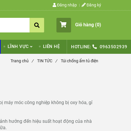
Đăng nhập
Đăng ký
Giỏ hàng (
0
)
LĨNH VỰC
LIÊN HỆ
HOTLINE:
0963502939
Trang chủ
/
TIN TỨC
/
Túi chống ẩm tủ điện
 bị máy móc công nghiệp không bị oxy hóa, gỉ
 ảnh hưởng đến hiệu suất hoạt động của nhà
hữa.