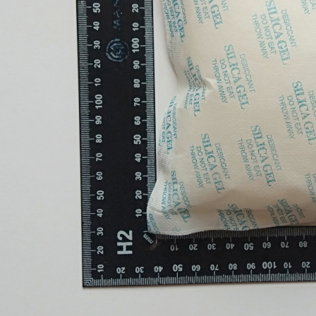
Hạt hút ẩm silicagel Xanh
TÚI HÚT ẨM SILICA GEL
GR- NHỎ