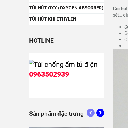
TÚI HÚT OXY (OXYGEN ABSORBER)
Gói hút
sét,.. 
TÚI HÚT KHÍ ETHYLEN
S
Gó
HOTLINE
Q
H
0963502939
Sản phẩm đặc trưng