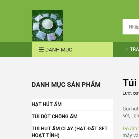
DANH MỤC
TRA
Túi
DANH MỤC SẢN PHẨM
Lượt xe
HẠT HÚT ẨM
Gói hút
sét,.. 
TÚI BỘT CHỐNG ẨM
TÚI HÚT ẨM CLAY (HẠT ĐẤT SÉT
Độ ẩm t
HOẠT TÍNH)
máy và 