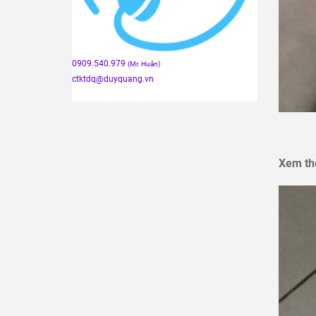
0909.540.979
(Mr. Huân)
ctktdq
@duyquang.vn
Xem th