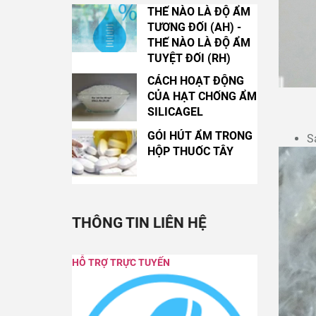
THẾ NÀO LÀ ĐỘ ẨM
TƯƠNG ĐỐI (AH) -
THẾ NÀO LÀ ĐỘ ẨM
TUYỆT ĐỐI (RH)
CÁCH HOẠT ĐỘNG
CỦA HẠT CHỐNG ẨM
SILICAGEL
GÓI HÚT ẨM TRONG
S
HỘP THUỐC TÂY
THÔNG TIN LIÊN HỆ
HỖ TRỢ TRỰC TUYẾN