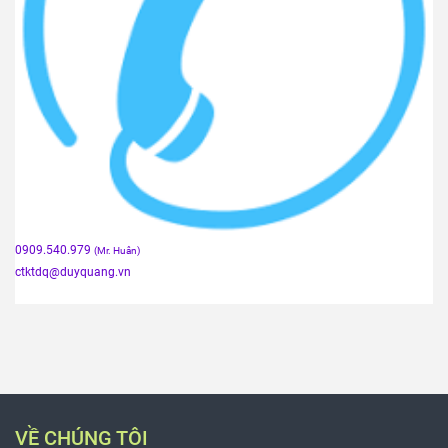
0909.540.979
(Mr. Huân)
ctktdq
@duyquang.vn
VỀ CHÚNG TÔI