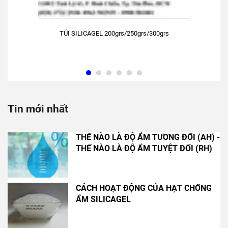
TÚI SILICAGEL 200grs/250grs/300grs
Tin mới nhất
THẾ NÀO LÀ ĐỘ ẨM TƯƠNG ĐỐI (AH) -
THẾ NÀO LÀ ĐỘ ẨM TUYỆT ĐỐI (RH)
CÁCH HOẠT ĐỘNG CỦA HẠT CHỐNG
ẨM SILICAGEL