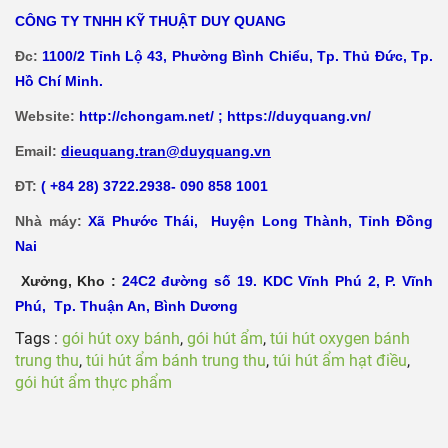
CÔNG TY TNHH KỸ THUẬT DUY QUANG
Đc:
1100/2 Tỉnh Lộ 43, Phường Bình Chiểu, Tp. Thủ Đức, Tp.
Hồ Chí Minh.
Website:
http://chongam.net/
;
https://duyquang.vn/
Email:
dieuquang.tran@duyquang.vn
ĐT:
( +84 28) 3722.2938- 090 858 1001
Nhà máy:
Xã
Phước Thái, Huyện Long Thành, Tỉnh Đồng
Nai
Xưởng, Kho :
24C2 đường số 19. KDC Vĩnh Phú 2, P. Vĩnh
Phú, Tp. Thuận An, Bình Dương
Tags :
gói hút oxy bánh
,
gói hút ẩm
,
túi hút oxygen bánh
trung thu
,
túi hút ẩm bánh trung thu
,
túi hút ẩm hạt điều
,
gói hút ẩm thực phẩm