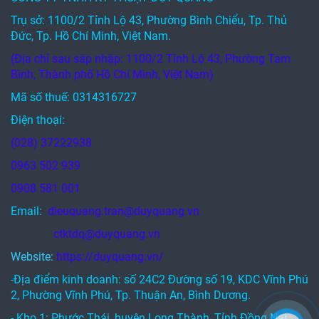
Trụ sở: 1100/2 Tỉnh Lộ 43, Phường Bình Chiểu, Tp. Thủ
Đức, Tp. Hồ Chí Minh, Việt Nam.
(Địa chỉ sau sáp nhập: 1100/2 Tỉnh Lộ 43, Phường Tam
Bình, Thành phố Hồ Chí Minh, Việt Nam)
Mã số thuế: 0314316727
Điện thoại:
(028) 37222938
0963 502 939
0908 581 001
Email:
dieuquang.tran@duyquang.vn
ctktdq@duyquang.vn
Website:
https://duyquang.vn/
-Địa điểm kinh doanh: số 24C2 Đường số 19, KDC Vĩnh Phú
2, Phường Vĩnh Phú, Tp. Thuận An, Bình Dương.
- Kho 1: Phước Thái, huyện Long Thành, Tỉnh Đồng Nai