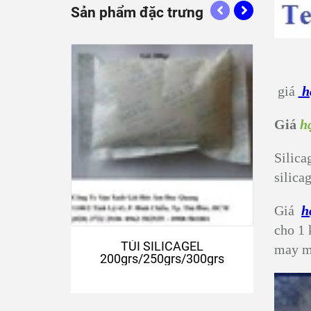
Sản phẩm đặc trưng
giá
h
Giá
h
Silica
silica
Giá
h
cho 1 
TÚI SILICAGEL
may mặ
200grs/250grs/300grs