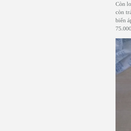
Còn l
còn tr
biến á
75.000