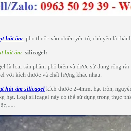
ạt hút ẩm
phụ thuộc vào nhiều yếu tố, chủ yếu là thành
ạt hút ẩm
silicagel:
gel là loại sản phẩm phổ biến và được sử dụng rộng rãi 
gel với kích thước và chất lượng khác nhau.
ạt hút ẩm silicagel
kích thước 2-4mm, hạt tròn, nguyên
kg hạt. Loại silicagel này có thể sử dụng trong thực p
Hạt hút ẩm silicagel Xanh
TÚI HÚT ẨM SILICA GEL
c,.....
GR- NHỎ