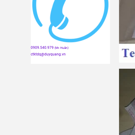
0909.540.979
(Mr. Huân)
ctktdq
@duyquang.vn