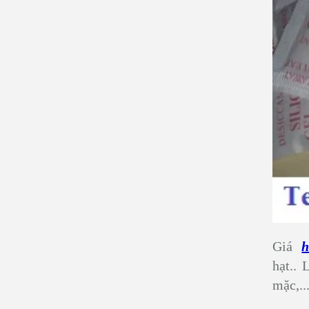
Giá
h
hạt..
mặc,..