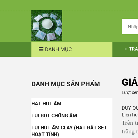
DANH MỤC
TRA
GIÁ
DANH MỤC SẢN PHẨM
Lượt xe
HẠT HÚT ẨM
DUY QU
Liên hệ
TÚI BỘT CHỐNG ẨM
Trên t
TÚI HÚT ẨM CLAY (HẠT ĐẤT SÉT
trắng 
HOẠT TÍNH)