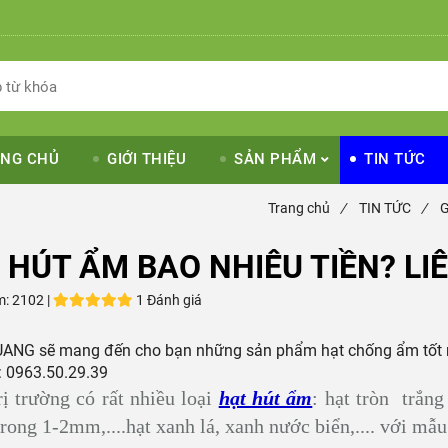
NG CHỦ
GIỚI THIỆU
SẢN PHẨM
TIN TỨC
Trang chủ
/
TIN TỨC
/
G
 HÚT ẨM BAO NHIÊU TIỀN? LIÊ
m:
2102 |
1 Đánh giá
ANG sẽ mang đến cho bạn những sản phẩm hạt chống ẩm tốt nh
: 0963.50.29.39
rị trường có rất nhiều loại
hạt hút ẩm
: hạt tròn trắng
trong 1-2mm,....hạt xanh lá, xanh nước biển,.... với m