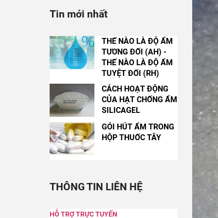
Tin mới nhất
THẾ NÀO LÀ ĐỘ ẨM
TƯƠNG ĐỐI (AH) -
THẾ NÀO LÀ ĐỘ ẨM
TUYỆT ĐỐI (RH)
CÁCH HOẠT ĐỘNG
CỦA HẠT CHỐNG ẨM
SILICAGEL
GÓI HÚT ẨM TRONG
HỘP THUỐC TÂY
THÔNG TIN LIÊN HỆ
HỖ TRỢ TRỰC TUYẾN