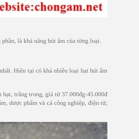
 phần, là khả năng hút ẩm của từng loại.
nhất. Hiện tại có khá nhiều loại hạt hút ẩm
 hạt, trắng trong, giá từ 37.000đg-45.000đ
hẩm, dược phẩm và cả công nghiệp, điện tử,
 1,1
TÚI HÚT ẨM SILICAGEL 25GR-
TÚI HÚ
50GR