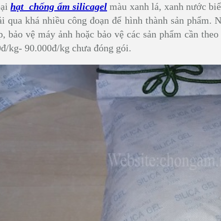
oại
hạt chống ẩm silicagel
màu xanh lá, xanh nước biển 
ải qua khá nhiều công đoạn để hình thành sản phẩm. 
p, bảo vệ máy ảnh hoặc bảo vệ các sản phẩm cần theo 
đ/kg- 90.000đ/kg chưa đóng gói.