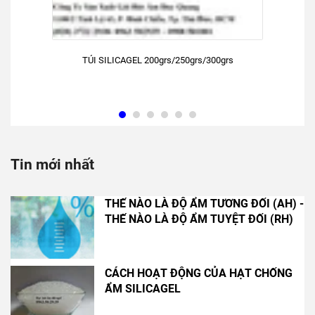
TÚI SILICAGEL 200grs/250grs/300grs
Tin mới nhất
THẾ NÀO LÀ ĐỘ ẨM TƯƠNG ĐỐI (AH) -
THẾ NÀO LÀ ĐỘ ẨM TUYỆT ĐỐI (RH)
CÁCH HOẠT ĐỘNG CỦA HẠT CHỐNG
ẨM SILICAGEL