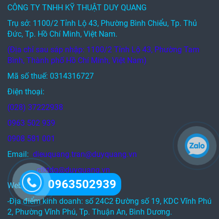
CÔNG TY TNHH KỸ THUẬT DUY QUANG
Trụ sở: 1100/2 Tỉnh Lộ 43, Phường Bình Chiểu, Tp. Thủ
Đức, Tp. Hồ Chí Minh, Việt Nam.
(Địa chỉ sau sáp nhập: 1100/2 Tỉnh Lộ 43, Phường Tam
Bình, Thành phố Hồ Chí Minh, Việt Nam)
Mã số thuế: 0314316727
Điện thoại:
(028) 37222938
0963 502 939
0908 581 001
Email:
dieuquang.tran@duyquang.vn
ctktdq@duyquang.vn
0963502939
Website:
https://duyquang.vn/
-Địa điểm kinh doanh: số 24C2 Đường số 19, KDC Vĩnh Phú
2, Phường Vĩnh Phú, Tp. Thuận An, Bình Dương.