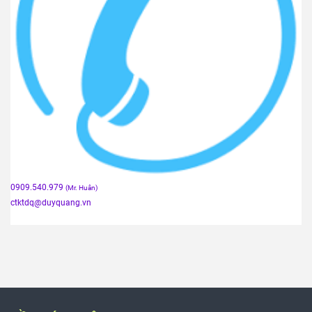
0909.540.979
(Mr. Huân)
ctktdq
@duyquang.vn