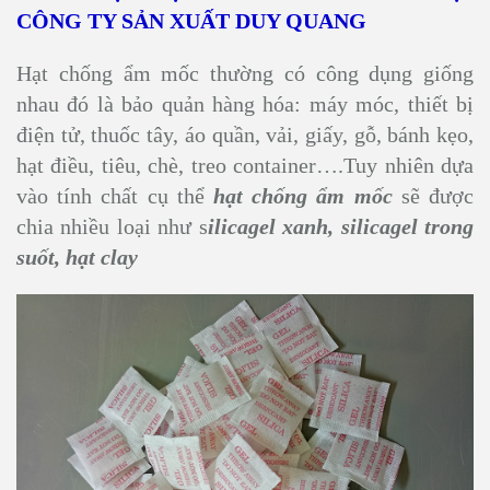
CÔNG TY SẢN XUẤT DUY QUANG
Hạt chống ẩm mốc thường có công dụng giống
nhau đó là bảo quản hàng hóa: máy móc, thiết bị
điện tử, thuốc tây, áo quần, vải, giấy, gỗ, bánh kẹo,
hạt điều, tiêu, chè, treo container….Tuy nhiên dựa
vào tính chất cụ thể
hạt chống ẩm mốc
sẽ được
chia nhiều loại như s
ilicagel xanh, silicagel trong
suốt, hạt clay