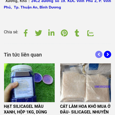
Xưởng, Kho :
24C2 đường số 19. KDC Vĩnh Phú 2, P. Vĩnh
Phú, Tp. Thuận An, Bình Dương
Chia sẻ:
Tin tức liên quan
HẠT SILICAGEL MÀU
CÁT LÀM HOA KHÔ MUA Ở
XANH, HỘP 1KG, DÙNG
ĐÂU- SILICAGEL NHUYỄN