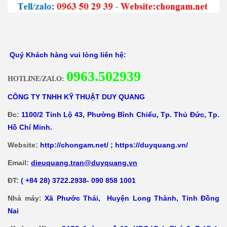
Quý Khách hàng vui lòng liên hệ:
0
963.502939
HOTLINE/ZALO:
CÔNG TY TNHH KỸ THUẬT DUY QUANG
Đc:
1100/2 Tỉnh Lộ 43, Phường Bình Chiểu, Tp. Thủ Đức, Tp.
Hồ Chí Minh.
Website:
http://chongam.net/
;
https://duyquang.vn/
Email:
dieuquang.tran@duyquang.vn
ĐT:
( +84 28) 3722.2938- 090 858 1001
Nhà máy:
Xã
Phước Thái, Huyện Long Thành, Tỉnh Đồng
Nai