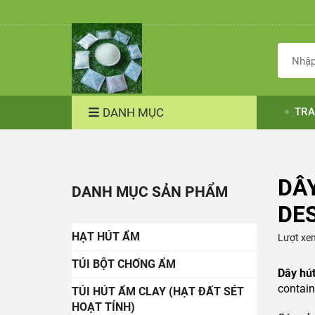
DANH MỤC
TRA
DÂ
DANH MỤC SẢN PHẨM
DE
HẠT HÚT ẨM
Lượt xe
TÚI BỘT CHỐNG ẨM
Dây hút
contai
TÚI HÚT ẨM CLAY (HẠT ĐẤT SÉT
HOẠT TÍNH)