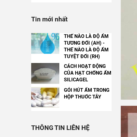
Tin mới nhất
THẾ NÀO LÀ ĐỘ ẨM
TƯƠNG ĐỐI (AH) -
THẾ NÀO LÀ ĐỘ ẨM
TUYỆT ĐỐI (RH)
CÁCH HOẠT ĐỘNG
CỦA HẠT CHỐNG ẨM
SILICAGEL
GÓI HÚT ẨM TRONG
HỘP THUỐC TÂY
THÔNG TIN LIÊN HỆ