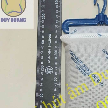
Hạt hút ẩm silicagel Xanh
TÚI HÚT ẨM SILICA GEL
GR- NHỎ