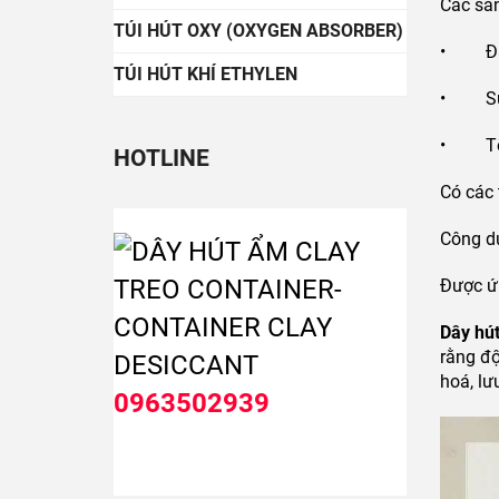
Các sả
TÚI HÚT OXY (OXYGEN ABSORBER)
•
Đ
TÚI HÚT KHÍ ETHYLEN
• Sử dụ
• Tối ư
HOTLINE
Có các 
Công d
Được ứn
Dây hút
rằng độ
hoá, lư
0963502939