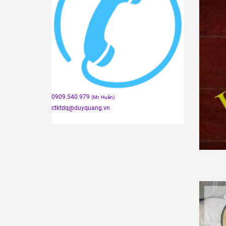
0909.540.979
(Mr. Huân)
ctktdq
@duyquang.vn