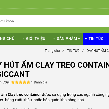
NG CHỦ
GIỚI THIỆU
SẢN PHẨM
TIN TỨC
Trang chủ
/
TIN TỨC
/
DÂY HÚT ẨM C
Y HÚT ẨM CLAY TREO CONTAI
SICCANT
m:
709 |
1 Đánh giá
 ẩm Clay treo container
được sử dụng trong các ngành công ng
ner hàng xuất khẩu, hoặc bảo quản kho hàng hoá