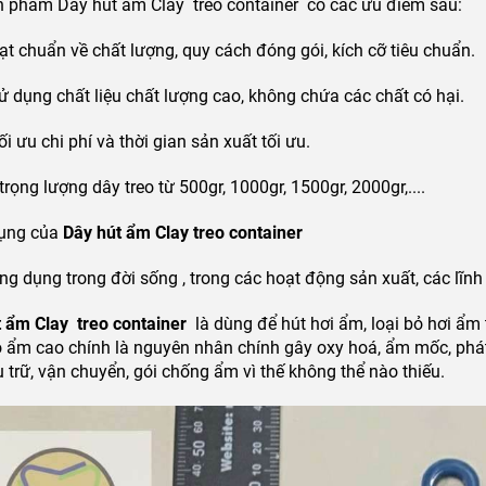
n phẩm
Dây hút ẩm Clay treo container
có các ưu điểm sau:
ạt chuẩn về chất lượng, quy cách đóng gói, kích cỡ tiêu chuẩn.
ng chất liệu chất lượng cao, không chứa các chất có hại.
u chi phí và thời gian sản xuất tối ưu.
trọng lượng dây treo từ 500gr, 1000gr, 1500gr, 2000gr,....
ụng của
Dây hút ẩm Clay treo container
g dụng trong đời sống , trong các hoạt động sản xuất, các lĩnh
 ẩm Clay treo container
là dùng để hút hơi ẩm, loại bỏ hơi ẩm 
 ẩm cao chính là nguyên nhân chính gây oxy hoá, ẩm mốc, phá
u trữ, vận chuyển, gói chống ẩm vì thế không thể nào thiếu.