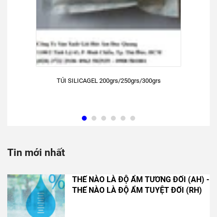
TÚI SILICAGEL 200grs/250grs/300grs
Tin mới nhất
THẾ NÀO LÀ ĐỘ ẨM TƯƠNG ĐỐI (AH) -
THẾ NÀO LÀ ĐỘ ẨM TUYỆT ĐỐI (RH)