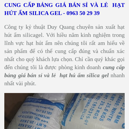
CUNG CẤP BẢNG GIÁ BÁN SỈ VÀ LẺ HẠT
HÚT ẨM SILICA GEL - 0963 50 29 39
Công ty kỷ thuật Duy Quang chuyên sản xuất hạt
hút ẩm silicagel. Với hiều năm kinh nghiệm trong
lĩnh vực hạt hút ẩm nên chúng tôi rất am hiểu về
sản phẩm để có thể cung cấp đúng và chuẩn xác
nhất cho quý khách lựa chọn. Chỉ cần quý khác gọi
đến chúng tôi là được phòng kinh doanh
cung cấp
bảng giá bán sỉ và lẻ hạt hú ẩm silica gel
nhanh
nhất vài phút.