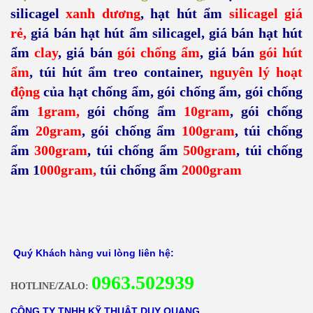
silicagel
xanh dương
,
hạt hút ẩm
silicagel giá
rẻ,
giá bán hạt hút ẩm silicagel
,
giá bán hạt hút
ẩm
clay
,
giá bán
gói chống ẩm
,
giá bán
gói hút
ẩm
,
túi hút ẩm treo container,
nguyên lý hoạt
động
của hạt chống ẩm
,
gói chống ẩm
,
gói chống
ẩm
1gram
,
gói chống ẩm
10gram
,
gói chống
ẩm
20gram
,
gói chống ẩm
100gram
,
túi chống
ẩm
300gram
,
túi chống ẩm
500gram
,
túi chống
ẩm 1
000gram
,
túi chống ẩm
2000gram
Quý Khách hàng vui lòng liên hệ:
0
963.502939
HOTLINE/ZALO:
CÔNG TY TNHH KỸ THUẬT DUY QUANG