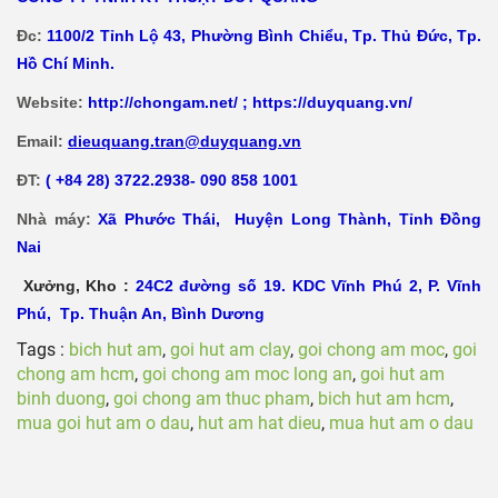
Đc:
1100/2 Tỉnh Lộ 43, Phường Bình Chiểu, Tp. Thủ Đức, Tp.
Hồ Chí Minh.
Website:
http://chongam.net/
;
https://duyquang.vn/
Email:
dieuquang.tran@duyquang.vn
ĐT:
( +84 28) 3722.2938- 090 858 1001
Nhà máy:
Xã
Phước Thái, Huyện Long Thành, Tỉnh Đồng
Nai
Xưởng, Kho :
24C2 đường số 19. KDC Vĩnh Phú 2, P. Vĩnh
Phú, Tp. Thuận An, Bình Dương
Tags :
bich hut am
,
goi hut am clay
,
goi chong am moc
,
goi
chong am hcm
,
goi chong am moc long an
,
goi hut am
binh duong
,
goi chong am thuc pham
,
bich hut am hcm
,
mua goi hut am o dau
,
hut am hat dieu
,
mua hut am o dau