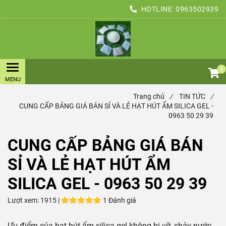
HOTLINE:
0963502939
0
Trang chủ
/
TIN TỨC
/
CUNG CẤP BẢNG GIÁ BÁN SỈ VÀ LẺ HẠT HÚT ẨM SILICA GEL -
0963 50 29 39
CUNG CẤP BẢNG GIÁ BÁN
SỈ VÀ LẺ HẠT HÚT ẨM
SILICA GEL - 0963 50 29 39
Lượt xem:
1915 |
1 Đánh giá
Ưu điểm của hạt hút ẩm silica gel không bị vỡ, chảy nước,