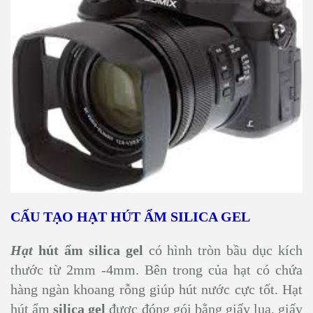
CẤU TẠO HẠT HÚT ẨM SILICA GEL
Hạt
hút ẩm silica gel
có hình tròn bầu dục kích
thước từ 2mm -4mm. Bên trong của hạt có chứa
hàng ngàn khoang rỗng giúp hút nước cực tốt. Hạt
hút ẩm
silica gel
được đóng gói bằng giấy lụa, giấy