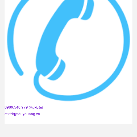
0909.540.979
(Mr. Huân)
ctktdq
@duyquang.vn