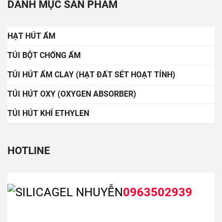
DANH MỤC SẢN PHẨM
HẠT HÚT ẨM
TÚI BỘT CHỐNG ẨM
TÚI HÚT ẨM CLAY (HẠT ĐẤT SÉT HOẠT TÍNH)
TÚI HÚT OXY (OXYGEN ABSORBER)
TÚI HÚT KHÍ ETHYLEN
HOTLINE
0963502939