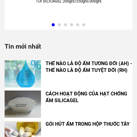
TÚI SILICAGEL 200grs/250grs/300grs
Tin mới nhất
THẾ NÀO LÀ ĐỘ ẨM TƯƠNG ĐỐI (AH) -
THẾ NÀO LÀ ĐỘ ẨM TUYỆT ĐỐI (RH)
CÁCH HOẠT ĐỘNG CỦA HẠT CHỐNG
ẨM SILICAGEL
GÓI HÚT ẨM TRONG HỘP THUỐC TÂY