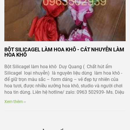
BỘT SILICAGEL LÀM HOA KHÔ - CÁT NHUYỄN LÀM
HOA KHÔ
Bột Silicagel làm hoa khô Duy Quang ( Chất hút ẩm
Silicagel loại nhuyễn) là nguyên liệu dùng làm hoa khô -
để giữ trọn màu sắc – form dáng – vẻ đẹp tự nhiên của
hoa tươi, được nhiều xưởng hoa khô, studio và người chơi
hoa tin dùng. Liên hệ hotline/ zalo: 0963 502939- Ms. Diệu
Xem thêm ››