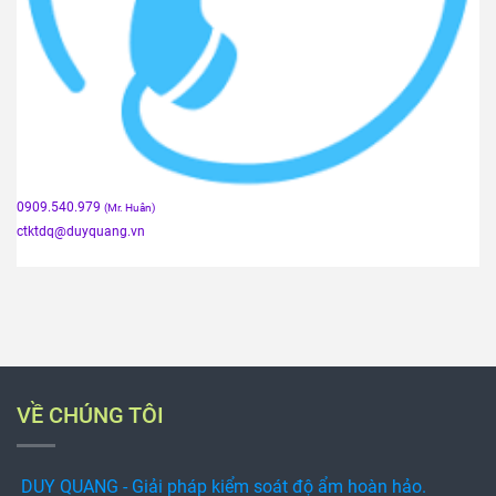
0909.540.979
(Mr. Huân)
ctktdq
@duyquang.vn
VỀ CHÚNG TÔI
DUY QUANG - Giải pháp kiểm soát độ ẩm hoàn hảo.