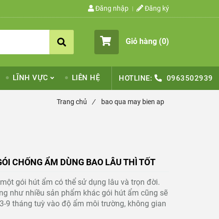
Đăng nhập
Đăng ký
Giỏ hàng (
0
)
LĨNH VỰC
LIÊN HỆ
HOTLINE:
0963502939
Trang chủ
/
bao qua may bien ap
GÓI CHỐNG ẨM DÙNG BAO LÂU THÌ TỐT
một gói hút ẩm có thể sử dụng lâu và trọn đời.
ũng như nhiều sản phẩm khác gói hút ẩm cũng sẽ
 3-9 tháng tuỳ vào độ ẩm môi trường, không gian