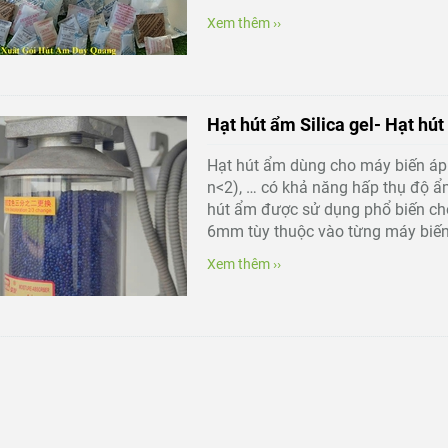
Xem thêm ››
Hạt hút ẩm Silica gel- Hạt hú
Hạt hút ẩm dùng cho máy biến áp l
n<2), … có khả năng hấp thụ độ ẩm
hút ẩm được sử dụng phổ biến ch
6mm tùy thuộc vào từng máy biến
Xem thêm ››