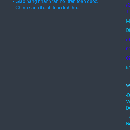
- Giao hàng nhanh tận nơi trên toàn quốc.
(
- Chính sách thanh toán linh hoạt
T
M
Đi
(
0
0
E
c
W
-
V
D
-
N