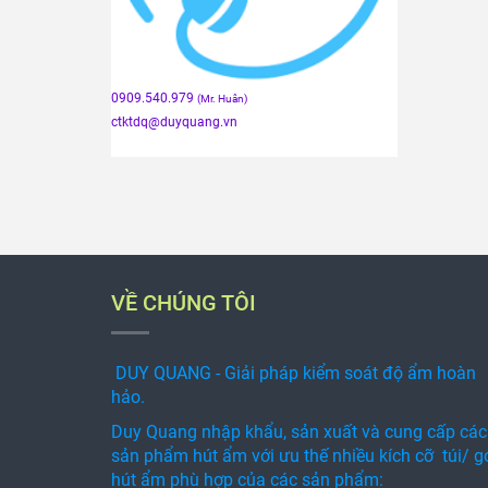
0909.540.979
(Mr. Huân)
ctktdq
@duyquang.vn
VỀ CHÚNG TÔI
DUY QUANG - Giải pháp kiểm soát độ ẩm hoàn
hảo.
Duy Quang nhập khẩu, sản xuất và cung cấp các
sản phẩm hút ẩm với ưu thế nhiều kích cỡ túi/ g
hút ẩm phù hợp của các sản phẩm: