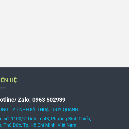
IÊN HỆ
otline/ Zalo: 0963 502939
ÔNG TY TNHH KỸ THUẬT DUY QUANG
rụ sở: 1100/2 Tỉnh Lộ 43, Phường Bình Chiểu,
p. Thủ Đức, Tp. Hồ Chí Minh, Việt Nam.