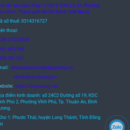
Địa chỉ sau sáp nhập: 1100/2 Tỉnh Lộ 43, Phường
am Bình, Thành phố Hồ Chí Minh, Việt Nam)
ã số thuế: 0314316727
ện thoại:
028) 37222938
963 502 939
908 581 001
mail:
dieuquang.tran@duyquang.vn
tktdq@duyquang.vn
ebsite:
https://duyquang.vn/
Địa điểm kinh doanh: số 24C2 Đường số 19, KDC
ĩnh Phú 2, Phường Vĩnh Phú, Tp. Thuận An, Bình
ương.
 Kho 1: Phước Thái, huyện Long Thành, Tỉnh Đồng
ai