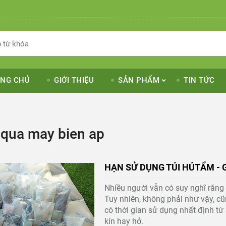
NG CHỦ
GIỚI THIỆU
SẢN PHẨM
TIN TỨC
 qua may bien ap
HẠN SỬ DỤNG TÚI HÚTẨM - 
Nhiều người vẫn có suy nghĩ răng 
Tuy nhiên, không phải như vậy, c
có thời gian sử dụng nhất định từ
kín hay hở.