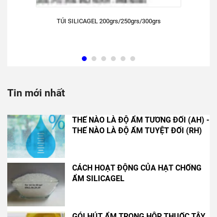
TÚI SILICAGEL 200grs/250grs/300grs
Tin mới nhất
THẾ NÀO LÀ ĐỘ ẨM TƯƠNG ĐỐI (AH) -
THẾ NÀO LÀ ĐỘ ẨM TUYỆT ĐỐI (RH)
CÁCH HOẠT ĐỘNG CỦA HẠT CHỐNG
ẨM SILICAGEL
GÓI HÚT ẨM TRONG HỘP THUỐC TÂY