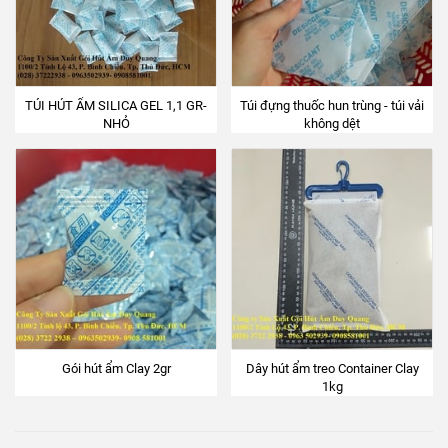
TÚI HÚT ẨM SILICA GEL 1,1 GR-
Túi đựng thuốc hun trùng - túi vải
NHỎ
không dệt
Gói hút ẩm Clay 2gr
Dây hút ẩm treo Container Clay
1kg