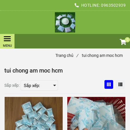
HOTLINE:
0963502939
0
Trang chủ
/
tui chong am moc hcm
tui chong am moc hcm
Sắp xếp: