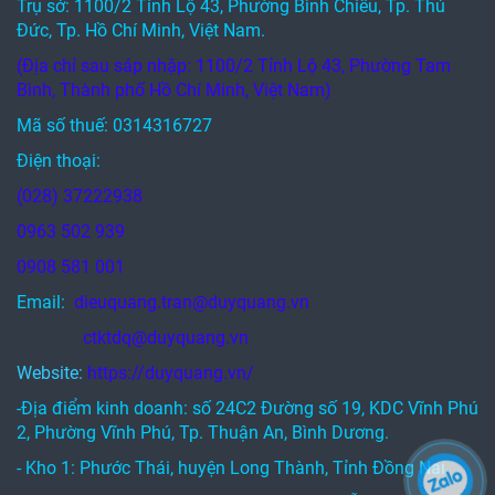
Trụ sở: 1100/2 Tỉnh Lộ 43, Phường Bình Chiểu, Tp. Thủ
Đức, Tp. Hồ Chí Minh, Việt Nam.
(Địa chỉ sau sáp nhập: 1100/2 Tỉnh Lộ 43, Phường Tam
Bình, Thành phố Hồ Chí Minh, Việt Nam)
Mã số thuế: 0314316727
Điện thoại:
(028) 37222938
0963 502 939
0908 581 001
Email:
dieuquang.tran@duyquang.vn
ctktdq@duyquang.vn
Website:
https://duyquang.vn/
-Địa điểm kinh doanh: số 24C2 Đường số 19, KDC Vĩnh Phú
2, Phường Vĩnh Phú, Tp. Thuận An, Bình Dương.
- Kho 1: Phước Thái, huyện Long Thành, Tỉnh Đồng Nai