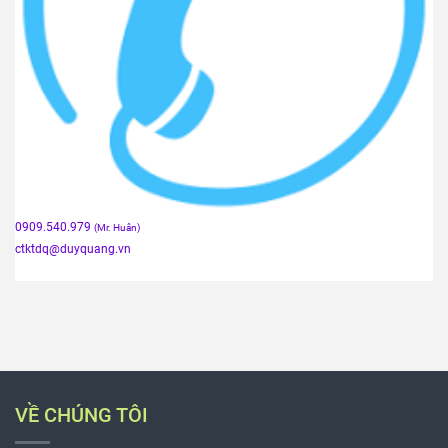
0909.540.979
(Mr. Huân)
ctktdq
@duyquang.vn
VỀ CHÚNG TÔI