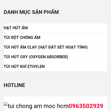
DANH MỤC SẢN PHẨM
HẠT HÚT ẨM
TÚI BỘT CHỐNG ẨM
TÚI HÚT ẨM CLAY (HẠT ĐẤT SÉT HOẠT TÍNH)
TÚI HÚT OXY (OXYGEN ABSORBER)
TÚI HÚT KHÍ ETHYLEN
HOTLINE
0963502939