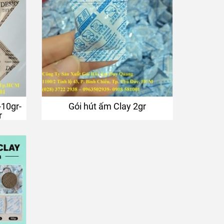
-10gr-
Gói hút ẩm Clay 2gr
r