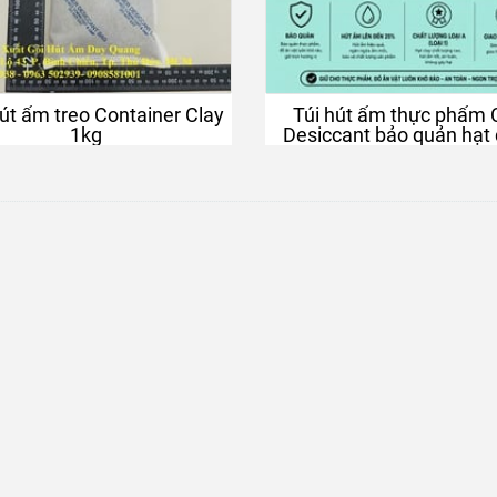
o Container Clay
Túi hút ẩm thực phẩm 
1kg
Desiccant bảo quản hạt điều,
nông sản khô, đồ ăn v
Hạt hút ẩm silicagel Xanh
TÚI HÚT ẨM SILICA GEL
GR- NHỎ