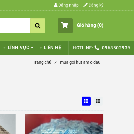
Đăng nhập
Đăng ký
Giỏ hàng (
0
)
LĨNH VỰC
LIÊN HỆ
HOTLINE:
0963502939
Trang chủ
/
mua goi hut am o dau