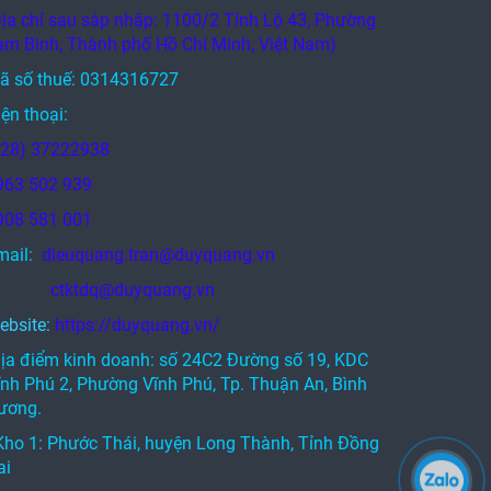
Địa chỉ sau sáp nhập: 1100/2 Tỉnh Lộ 43, Phường
am Bình, Thành phố Hồ Chí Minh, Việt Nam)
ã số thuế: 0314316727
ện thoại:
028) 37222938
963 502 939
908 581 001
mail:
dieuquang.tran@duyquang.vn
tktdq@duyquang.vn
ebsite:
https://duyquang.vn/
Địa điểm kinh doanh: số 24C2 Đường số 19, KDC
ĩnh Phú 2, Phường Vĩnh Phú, Tp. Thuận An, Bình
ương.
 Kho 1: Phước Thái, huyện Long Thành, Tỉnh Đồng
ai