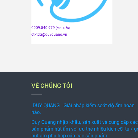
0909.540.979
(Mr. Huân)
ctktdq
@duyquang.vn
VỀ CHÚNG TÔI
DUY QUANG - Giải pháp kiểm soát độ ẩm hoàn
hảo.
Duy Quang nhập khẩu, sản xuất và cung cấp các
sản phẩm hút ẩm với ưu thế nhiều kích cỡ túi/ g
hút ẩm phù hợp của các sản phẩm: