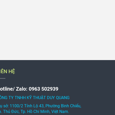
IÊN HỆ
otline/ Zalo: 0963 502939
ÔNG TY TNHH KỸ THUẬT DUY QUANG
rụ sở: 1100/2 Tỉnh Lộ 43, Phường Bình Chiểu,
p. Thủ Đức, Tp. Hồ Chí Minh, Việt Nam.