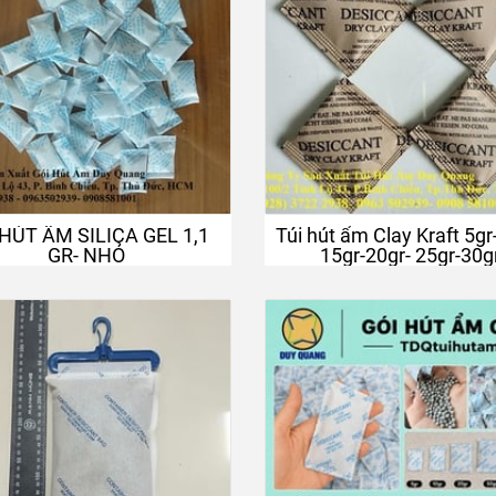
 HÚT ẨM SILICA GEL 1,1
Túi hút ẩm Clay Kraft 5gr
GR- NHỎ
15gr-20gr- 25gr-30g