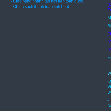
- Giao hàng nhanh tận nơi trên toàn quốc.
(
- Chính sách thanh toán linh hoạt
T
M
Đi
(
0
0
E
c
W
-
V
D
-
N