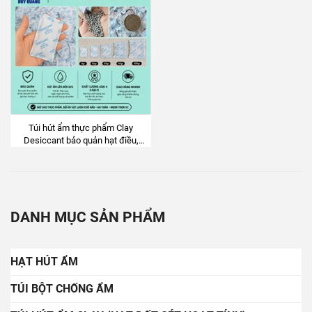
Túi hút ẩm thực phẩm Clay
Desiccant bảo quản hạt điều,
nông sản khô, đồ ăn vặt
DANH MỤC SẢN PHẨM
HẠT HÚT ẨM
TÚI BỘT CHỐNG ẨM