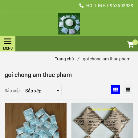
HOTLINE:
0963502939
0
Trang chủ
/
goi chong am thuc pham
goi chong am thuc pham
Sắp xếp: