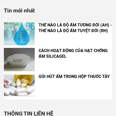
Tin mới nhất
THẾ NÀO LÀ ĐỘ ẨM TƯƠNG ĐỐI (AH) -
THẾ NÀO LÀ ĐỘ ẨM TUYỆT ĐỐI (RH)
CÁCH HOẠT ĐỘNG CỦA HẠT CHỐNG
ẨM SILICAGEL
GÓI HÚT ẨM TRONG HỘP THUỐC TÂY
THÔNG TIN LIÊN HỆ