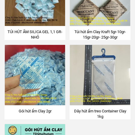
TÚI HÚT ẨM SILICA GEL 1,1 GR-
Túi hút ẩm Clay Kraft 5gr-10gr-
NHỎ
15gr-20gr- 25gr-30gr
Gói hút ẩm Clay 2gr
Dây hút ẩm treo Container Clay
1kg