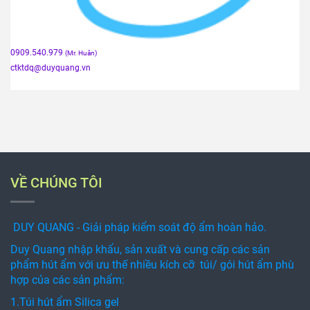
0909.540.979
(Mr. Huân)
ctktdq
@duyquang.vn
VỀ CHÚNG TÔI
DUY QUANG - Giải pháp kiểm soát độ ẩm hoàn hảo.
Duy Quang nhập khẩu, sản xuất và cung cấp các sản
phẩm hút ẩm với ưu thế nhiều kích cỡ túi/ gói hút ẩm phù
hợp của các sản phẩm:
1.Túi hút ẩm Silica gel