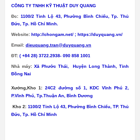
CÔNG TY TNHH KỸ THUẬT DUY QUANG
Đc:
1100/2 Tỉnh Lộ 43, Phường Bình Chiểu, Tp. Thủ
Đức, Tp. Hồ Chí Minh.
Website:
http://chongam.net/
;
https://duyquang.vn/
Email:
dieuquang.tran@duyquang.vn
ĐT:
( +84 28) 3722.2938- 090 858 1001
Nhà máy:
Xã
Phước Thái, Huyện Long Thành, Tỉnh
Đồng Nai
Xưởng,Kho 1:
24C2 đường số 1, KDC Vĩnh Phú 2,
P.Vĩnh Phú, Tp.Thuận An, Bình Dương
Kho 2:
1100/2 Tỉnh Lộ 43, Phường Bình Chiểu, TP. Thủ
Đức, Tp. Hồ Chí Minh