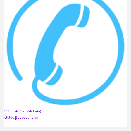
0909.540.979
(Mr. Huân)
ctktdq
@duyquang.vn