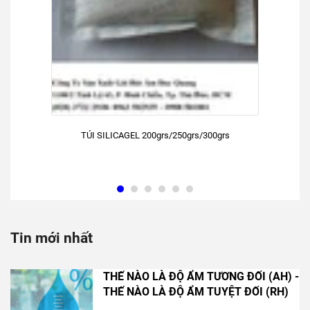
TÚI SILICAGEL 200grs/250grs/300grs
Tin mới nhất
THẾ NÀO LÀ ĐỘ ẨM TƯƠNG ĐỐI (AH) -
THẾ NÀO LÀ ĐỘ ẨM TUYỆT ĐỐI (RH)