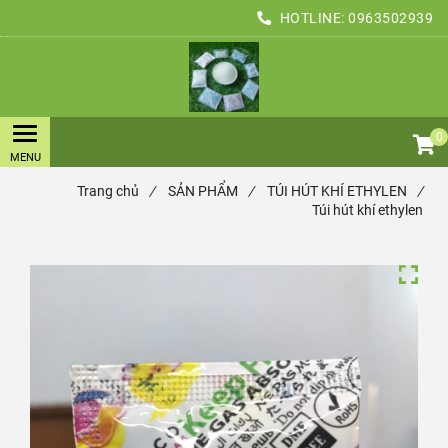
HOTLINE:
0963502939
0
Trang chủ
/
SẢN PHẨM
/
TÚI HÚT KHÍ ETHYLEN
/
Túi hút khí ethylen